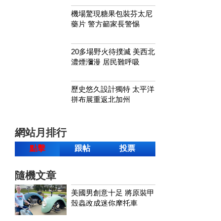
機場驚現糖果包裝芬太尼
藥片 警方籲家長警惕
20多場野火待撲滅 美西北
濃煙瀰漫 居民難呼吸
歷史悠久設計獨特 太平洋
拼布展重返北加州
網站月排行
點擊
跟帖
投票
隨機文章
美國男創意十足 將原裝甲
殼蟲改成迷你摩托車