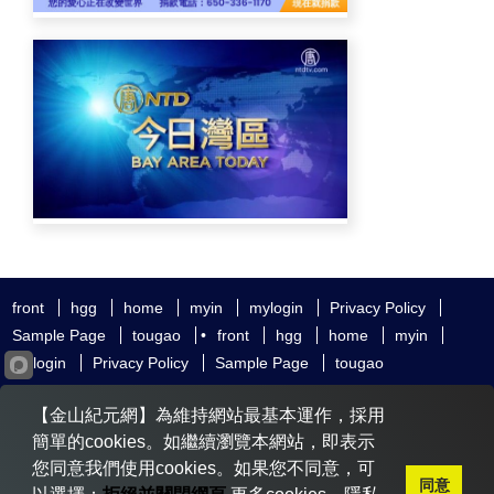
front
hgg
home
myin
mylogin
Privacy Policy
Sample Page
tougao
•
front
hgg
home
myin
mylogin
Privacy Policy
Sample Page
tougao
友好鏈接
追查國際
新唐人電視
神韻藝術團
【金山紀元網】為維持網站最基本運作，採用
大紀元時報
希望之聲
全球退黨服務中心
明慧網
動態網
簡單的cookies。如繼續瀏覽本網站，即表示
無界網
您同意我們使用cookies。如果您不同意，可
同意