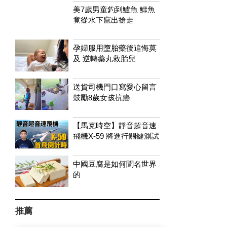
美7歲男童釣到鱸魚 鱷魚
竟從水下竄出搶走
孕婦服用墮胎藥後追悔莫
及 逆轉藥丸救胎兒
送貨司機門口寫愛心留言
鼓勵8歲女孩抗癌
【馬克時空】靜音超音速
飛機X-59 將進行關鍵測試
中國豆腐是如何聞名世界
的
推薦