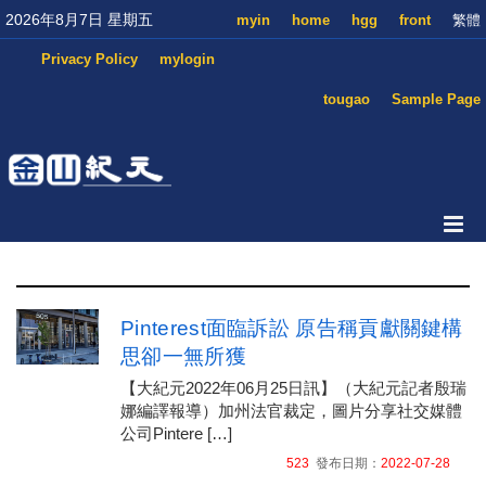
2026年8月7日 星期五
myin
home
hgg
front
繁體
Privacy Policy
mylogin
tougao
Sample Page
Pinterest面臨訴訟 原告稱貢獻關鍵構
思卻一無所獲
【大紀元2022年06月25日訊】（大紀元記者殷瑞
娜編譯報導）加州法官裁定，圖片分享社交媒體
公司Pintere […]
523
發布日期：
2022-07-28