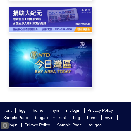
front
hgg
home
myin
mylogin
Privacy Policy
Sample Page
tougao
•
front
hgg
home
myin
mylogin
Privacy Policy
Sample Page
tougao