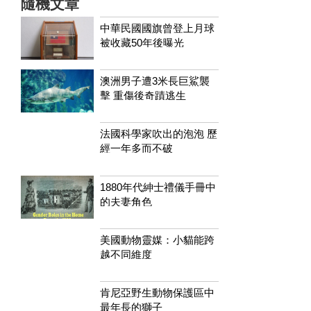
隨機文章
中華民國國旗曾登上月球
被收藏50年後曝光
澳洲男子遭3米長巨鯊襲
擊 重傷後奇蹟逃生
法國科學家吹出的泡泡 歷
經一年多而不破
1880年代紳士禮儀手冊中
的夫妻角色
美國動物靈媒：小貓能跨
越不同維度
肯尼亞野生動物保護區中
最年長的獅子