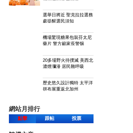
選舉日將近 聖克拉拉選務
處提醒選民須知
機場驚現糖果包裝芬太尼
藥片 警方籲家長警惕
20多場野火待撲滅 美西北
濃煙瀰漫 居民難呼吸
歷史悠久設計獨特 太平洋
拼布展重返北加州
網站月排行
點擊
跟帖
投票