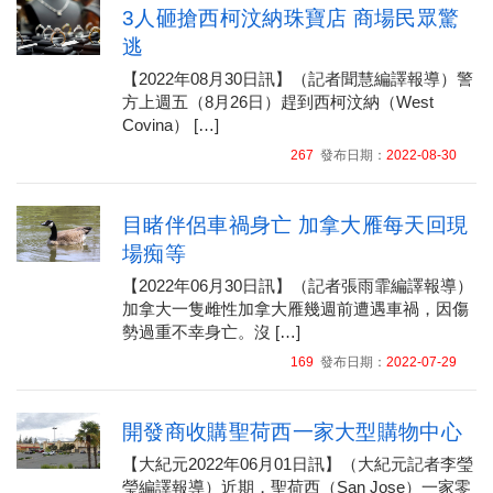
3人砸搶西柯汶納珠寶店 商場民眾驚
逃
【2022年08月30日訊】（記者聞慧編譯報導）警
方上週五（8月26日）趕到西柯汶納（West
Covina） […]
267
發布日期：
2022-08-30
目睹伴侶車禍身亡 加拿大雁每天回現
場痴等
【2022年06月30日訊】（記者張雨霏編譯報導）
加拿大一隻雌性加拿大雁幾週前遭遇車禍，因傷
勢過重不幸身亡。沒 […]
169
發布日期：
2022-07-29
開發商收購聖荷西一家大型購物中心
【大紀元2022年06月01日訊】（大紀元記者李瑩
瑩編譯報導）近期，聖荷西（San Jose）一家零