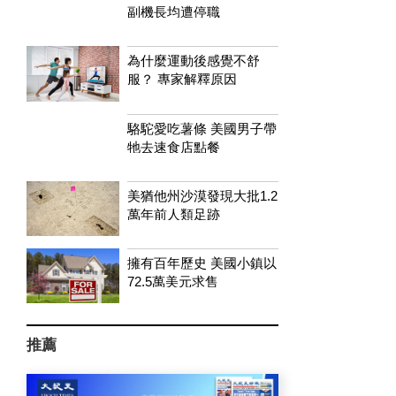
副機長均遭停職
為什麼運動後感覺不舒
服？ 專家解釋原因
駱駝愛吃薯條 美國男子帶
牠去速食店點餐
美猶他州沙漠發現大批1.2
萬年前人類足跡
擁有百年歷史 美國小鎮以
72.5萬美元求售
推薦