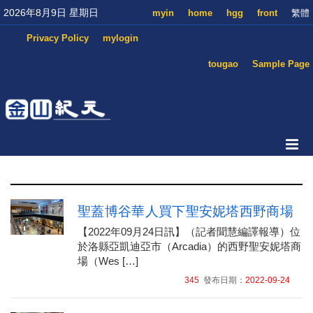
2026年8月9日 星期日
myin
home
hgg
front
繁體
Privacy Policy
mylogin
tougao
Sample Page
聖蓋博谷華人買下聖安妮塔西野商場
【2022年09月24日訊】（記者聞慧編譯報導）位
於洛縣亞凱迪亞市（Arcadia）的西野聖安妮塔商
場（Wes […]
345
發布日期：
2022-09-24