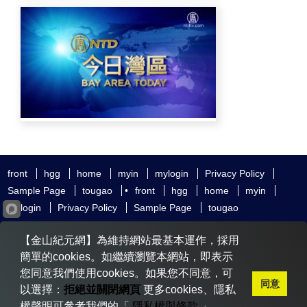
front
hgg
home
myin
mylogin
Privacy Policy
Sample Page
tougao
•
front
hgg
home
myin
mylogin
Privacy Policy
Sample Page
tougao
友好鏈接
追查國際
新唐人電視
神韻藝術團
【金山紀元網】為維持網站最基本運作，採用
大紀元時報
希望之聲
全球退黨服務中心
明慧網
動態網
簡單的cookies。如繼續瀏覽本網站，即表示
無界網
您同意我們使用cookies。如果您不同意，可
同意
以選擇：
拒絕並關閉網頁
更多cookies、隱私
權聲明可參考我們的「
隱私權與條款
」