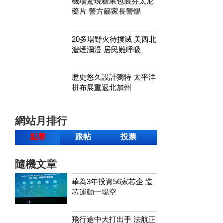
機場驚現糖果包裝芬太尼
藥片 警方籲家長警惕
20多場野火待撲滅 美西北
濃煙瀰漫 居民難呼吸
歷史悠久設計獨特 太平洋
拼布展重返北加州
網站月排行
點擊
跟帖
投票
隨機文章
華為3年投資56家芯企 造
芯運動一場空
飛行途中大打出手 法航正