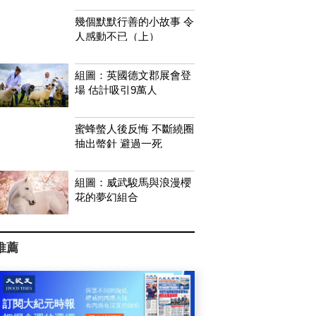
幾個默默行善的小故事 令
人感動不已（上）
組圖：英國德文郡展會登
場 估計吸引9萬人
蜜蜂螫人後反悔 不斷繞圈
抽出螫針 避過一死
組圖：威武駿馬與浪漫櫻
花的夢幻組合
推薦