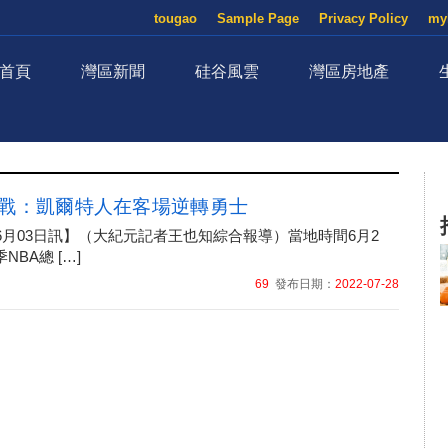
tougao
Sample Page
Privacy Policy
my
首頁
灣區新聞
硅谷風雲
灣區房地產
首戰：凱爾特人在客場逆轉勇士
06月03日訊】（大紀元記者王也知綜合報導）當地時間6月2
季NBA總 […]
69
發布日期：
2022-07-28