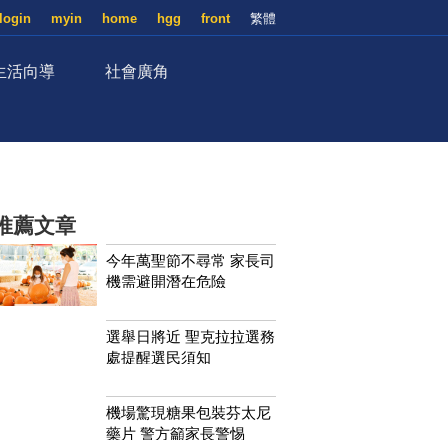
login
myin
home
hgg
front
繁體
生活向導
社會廣角
推薦文章
今年萬聖節不尋常 家長司
機需避開潛在危險
選舉日將近 聖克拉拉選務
處提醒選民須知
機場驚現糖果包裝芬太尼
藥片 警方籲家長警惕