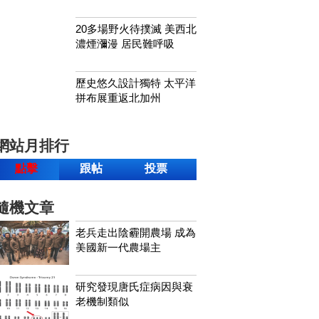
20多場野火待撲滅 美西北
濃煙瀰漫 居民難呼吸
歷史悠久設計獨特 太平洋
拼布展重返北加州
網站月排行
點擊
跟帖
投票
隨機文章
老兵走出陰霾開農場 成為
美國新一代農場主
研究發現唐氏症病因與衰
老機制類似