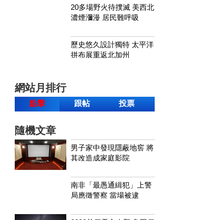
20多場野火待撲滅 美西北
濃煙瀰漫 居民難呼吸
歷史悠久設計獨特 太平洋
拼布展重返北加州
網站月排行
點擊
跟帖
投票
隨機文章
男子家中發現隱蔽地窖 將
其改造成家庭影院
南非「最愚通緝犯」上警
局應徵警察 當場被逮