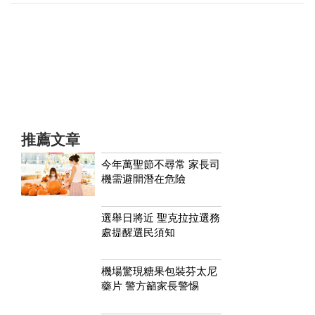
推薦文章
今年萬聖節不尋常 家長司
機需避開潛在危險
選舉日將近 聖克拉拉選務
處提醒選民須知
機場驚現糖果包裝芬太尼
藥片 警方籲家長警惕