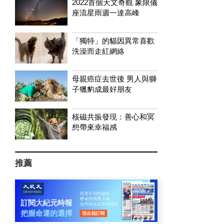
2022首個天文奇觀 象限儀
座流星雨週一達高峰
「獨特」的貓因異常喜歡
洗澡而走紅網絡
母親癌症去世後 男人與獅
子獵豹成最好朋友
核磁共振發現：善心和冥
想帶來幸福感
推薦