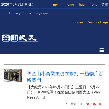
2026年8月7日 星期五
myin
home
hgg
front
繁體
Privacy Policy
mylogin
tougao
Sample Page
舊金山小商業主仍在掙扎 一植物店瀕
臨關門
【大紀元2022年05月23日訊】上週日（5月22
日），KPIX報導了在舊金山范內西大道（Van
Ness A […]
49
發布日期：
2022-07-28