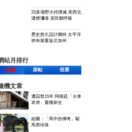
20多場野火待撲滅 美西北
濃煙瀰漫 居民難呼吸
歷史悠久設計獨特 太平洋
拼布展重返北加州
網站月排行
點擊
跟帖
投票
隨機文章
遭囚禁15年 阿根廷「火車
老虎」重獲新生
組圖：「馬中的傳奇」駿
馬黑珍珠