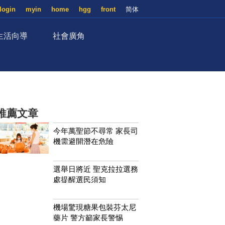
login
myin
home
hgg
front
简体
生活向導
社會廣角
推薦文章
今年萬聖節不尋常 家長司
機需避開潛在危險
選舉日將近 聖克拉拉選務
處提醒選民須知
機場驚現糖果包裝芬太尼
藥片 警方籲家長警惕