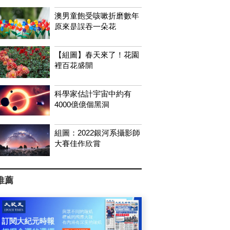
澳男童飽受咳嗽折磨數年
原來是誤吞一朵花
【組圖】春天來了！花園
裡百花盛開
科學家估計宇宙中約有
4000億億個黑洞
組圖：2022銀河系攝影師
大賽佳作欣賞
推薦