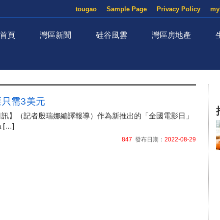
tougao
Sample Page
Privacy Policy
my
首頁
灣區新聞
硅谷風雲
灣區房地產
票只需3美元
月29日訊】（記者殷瑞娜編譯報導）作為新推出的「全國電影日」
 […]
847
發布日期：
2022-08-29