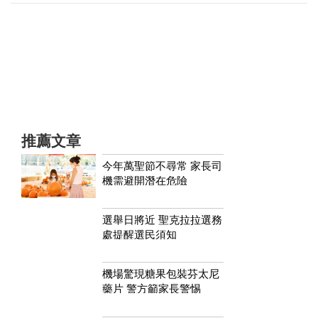
推薦文章
今年萬聖節不尋常 家長司
機需避開潛在危險
選舉日將近 聖克拉拉選務
處提醒選民須知
機場驚現糖果包裝芬太尼
藥片 警方籲家長警惕