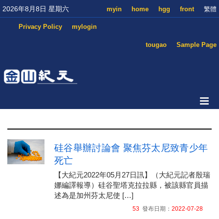
2026年8月8日 星期六
myin
home
hgg
front
繁體
Privacy Policy
mylogin
tougao
Sample Page
硅谷舉辦討論會 聚焦芬太尼致青少年
死亡
【大紀元2022年05月27日訊】（大紀元記者殷瑞
娜編譯報導）硅谷聖塔克拉拉縣，被該縣官員描
述為是加州芬太尼使 […]
53
發布日期：
2022-07-28