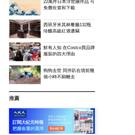
22萬件日本浮世繪作品 可
免費欣賞和下載
西班牙米其林餐廳132瓶
珍釀高級紅酒遭竊
鮮有人知 在Costco買品牌
服裝的四大理由
狗狗去世 同伴趴在墳前幾
個小時不願離去
推薦