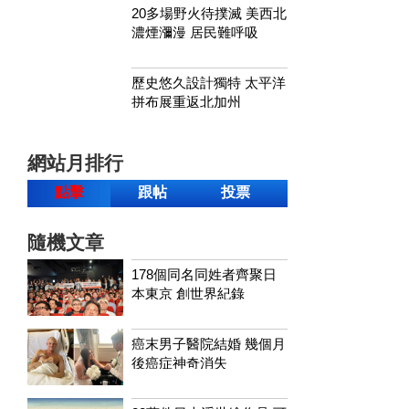
20多場野火待撲滅 美西北
濃煙瀰漫 居民難呼吸
歷史悠久設計獨特 太平洋
拼布展重返北加州
網站月排行
點擊
跟帖
投票
隨機文章
178個同名同姓者齊聚日
本東京 創世界紀錄
癌末男子醫院結婚 幾個月
後癌症神奇消失