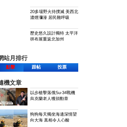
20多場野火待撲滅 美西北
濃煙瀰漫 居民難呼吸
歷史悠久設計獨特 太平洋
拼布展重返北加州
網站月排行
點擊
跟帖
投票
隨機文章
以步槍擊落俄Su-34戰機
烏克蘭老人獲頒勳章
狗狗每天獨坐海邊深情望
向大海 真相令人心酸