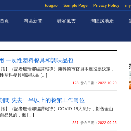
tougao
Sample Page
Privacy Policy
my
首頁
灣區新聞
硅谷風雲
灣區房地產
用 一次性塑料餐具和調味品包
月29日訊】（記者殷瑞娜編譯報導）康科德市官員本週投票決定，
性塑料餐具和調味品 […]
128
發布日期：
2022-10-29
期間 失去一半以上的餐館工作崗位
23日訊】（記者殷瑞娜編譯報導）COVID-19大流行，對舊金山
易見的，但 […]
381
發布日期：
2022-09-23