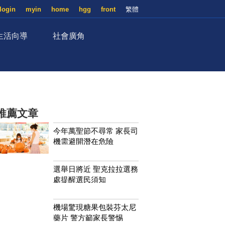
login
myin
home
hgg
front
繁體
生活向導
社會廣角
推薦文章
今年萬聖節不尋常 家長司
機需避開潛在危險
選舉日將近 聖克拉拉選務
處提醒選民須知
機場驚現糖果包裝芬太尼
藥片 警方籲家長警惕