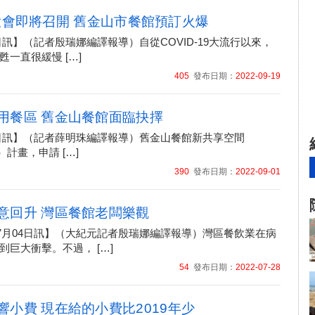
rce大會即將召開 舊金山市餐館預訂火爆
19日訊】（記者殷瑞娜編譯報導）自從COVID-19大流行以來，
一直很緩慢 […]
405
發布日期：
2022-09-19
用餐區 舊金山餐館面臨抉擇
31日訊】（記者薛明珠編譯報導）舊金山餐館新共享空間
es）計畫，申請 […]
390
發布日期：
2022-09-01
意回升 灣區餐館老闆樂觀
年07月04日訊】（大紀元記者殷瑞娜編譯報導）灣區餐飲業在病
到巨大衝擊。不過， […]
54
發布日期：
2022-07-28
響小費 現在給的小費比2019年少