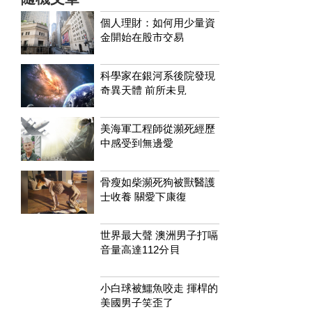
個人理財：如何用少量資
金開始在股市交易
科學家在銀河系後院發現
奇異天體 前所未見
美海軍工程師從瀕死經歷
中感受到無邊愛
骨瘦如柴瀕死狗被獸醫護
士收養 關愛下康復
世界最大聲 澳洲男子打嗝
音量高達112分貝
小白球被鱷魚咬走 揮桿的
美國男子笑歪了