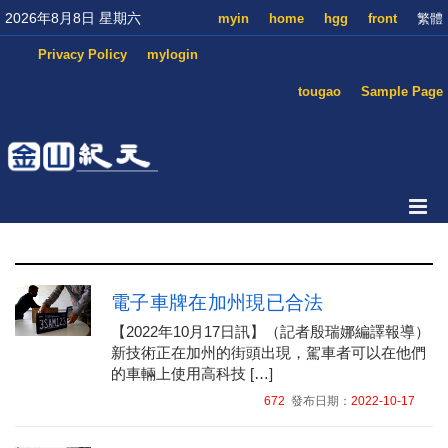
2026年8月8日 星期六
myin
home
hgg
front
繁體
Privacy Policy
mylogin
tougao
Sample Page
電子車牌在加州現已合法
【2022年10月17日訊】（記者殷瑞娜編譯報導）
新技術正在加州的街頭出現，駕車者可以在他們
的車輛上使用高科技 […]
672
發布日期：
2022-10-17