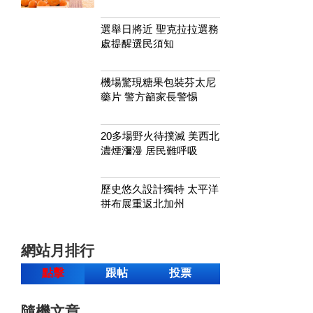
選舉日將近 聖克拉拉選務
處提醒選民須知
機場驚現糖果包裝芬太尼
藥片 警方籲家長警惕
20多場野火待撲滅 美西北
濃煙瀰漫 居民難呼吸
歷史悠久設計獨特 太平洋
拼布展重返北加州
網站月排行
點擊
跟帖
投票
隨機文章