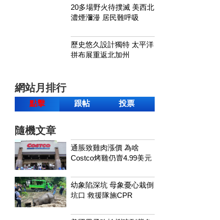
20多場野火待撲滅 美西北
濃煙瀰漫 居民難呼吸
歷史悠久設計獨特 太平洋
拼布展重返北加州
網站月排行
點擊
跟帖
投票
隨機文章
通脹致雞肉漲價 為啥
Costco烤雞仍賣4.99美元
幼象陷深坑 母象憂心栽倒
坑口 救援隊施CPR