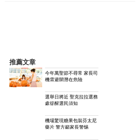
推薦文章
今年萬聖節不尋常 家長司
機需避開潛在危險
選舉日將近 聖克拉拉選務
處提醒選民須知
機場驚現糖果包裝芬太尼
藥片 警方籲家長警惕