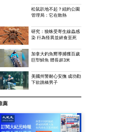
松鼠趴地不起？紐約公園
管理局：它在散熱
研究：狼蛛受寄生線蟲感
染 行為怪異並絕食至死
加拿大釣魚嚮導捕獲百歲
巨型鱘魚 體長超3米
美國州警耐心安撫 成功勸
下欲跳橋男子
推薦