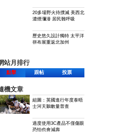
20多場野火待撲滅 美西北
濃煙瀰漫 居民難呼吸
歷史悠久設計獨特 太平洋
拼布展重返北加州
網站月排行
點擊
跟帖
投票
隨機文章
組圖：英國進行年度泰晤
士河天鵝數量普查
過度使用3C產品不僅傷眼
恐怕也會減壽