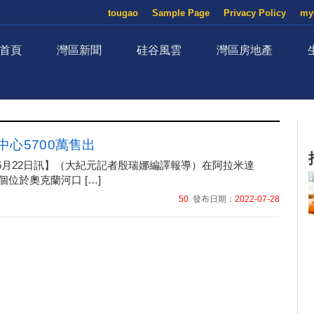
tougao
Sample Page
Privacy Policy
my
首頁
灣區新聞
硅谷風雲
灣區房地產
心5700萬售出
年06月22日訊】（大紀元記者殷瑞娜編譯報導）在阿拉米達
一個位於奧克蘭河口 […]
50
發布日期：
2022-07-28