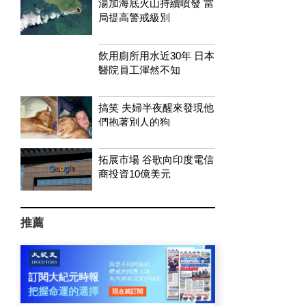
湯加海底火山持續噴發 當
局提高警戒級別
飲用廁所用水近30年 日本
醫院員工渾然不知
搞笑 夫婦半夜醒來發現他
們抱著別人的狗
拓展市場 谷歌向印度電信
商投資10億美元
推薦