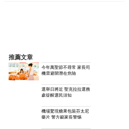
推薦文章
今年萬聖節不尋常 家長司
機需避開潛在危險
選舉日將近 聖克拉拉選務
處提醒選民須知
機場驚現糖果包裝芬太尼
藥片 警方籲家長警惕