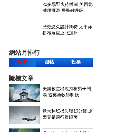
20多場野火待撲滅 美西北
濃煙瀰漫 居民難呼吸
歷史悠久設計獨特 太平洋
拼布展重返北加州
網站月排行
點擊
跟帖
投票
隨機文章
美國教堂出現持槍男子鬧
場 被英勇牧師制伏
意大利班機失聯10分鐘 原
因竟是飛行員睡著