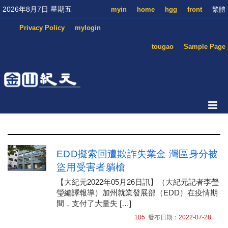
2026年8月7日 星期五
myin
home
hgg
front
繁體
Privacy Policy
mylogin
tougao
Sample Page
EDD擬索回遭欺詐失業金 灣區身分被
盜用受害者躺槍
【大紀元2022年05月26日訊】（大紀元記者李瑩
瑩編譯報導）加州就業發展部（EDD）在疫情期
間，支付了大量失 […]
105
發布日期：
2022-07-28