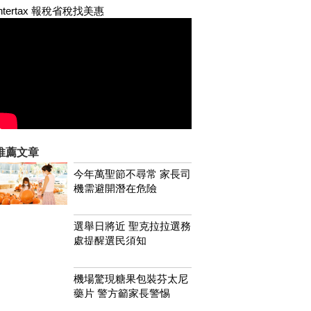
Intertax 報稅省稅找美惠
推薦文章
今年萬聖節不尋常 家長司
機需避開潛在危險
選舉日將近 聖克拉拉選務
處提醒選民須知
機場驚現糖果包裝芬太尼
藥片 警方籲家長警惕