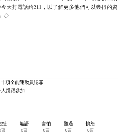
戶今天打電話給211，以了解更多他們可以獲得的資
」◇
 前十項全能運動員認罪
千人踴躍參加
超扯
無語
害怕
難過
憤怒
0票
0票
0票
0票
0票