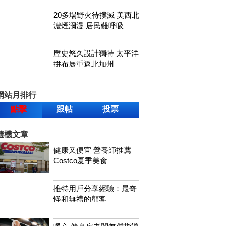
20多場野火待撲滅 美西北
濃煙瀰漫 居民難呼吸
歷史悠久設計獨特 太平洋
拼布展重返北加州
網站月排行
點擊
跟帖
投票
隨機文章
健康又便宜 營養師推薦
Costco夏季美食
推特用戶分享經驗：最奇
怪和無禮的顧客