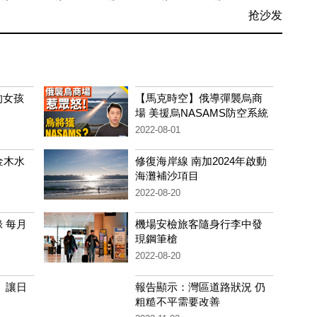
抢沙发
的女孩
【馬克時空】俄導彈襲烏商
場 美援烏NASAMS防空系統
2022-08-01
金木水
修復海岸線 南加2024年啟動
海灘補沙項目
2022-08-20
 每月
機場安檢旅客隨身行李中發
現鋼筆槍
2022-08-20
 讓日
報告顯示：灣區道路狀況 仍
粗糙不平需要改善