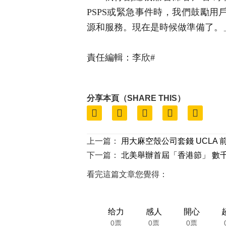
PSPS或緊急事件時，我們鼓勵用
源和服務。現在是時候做準備了。
責任編輯：李欣#
分享本頁（SHARE THIS）
上一篇：
用大麻空殼公司套錢 UCLA
下一篇：
北美舉辦首屆「香港節」 數
看完這篇文章您覺得：
给力
感人
開心
0票
0票
0票