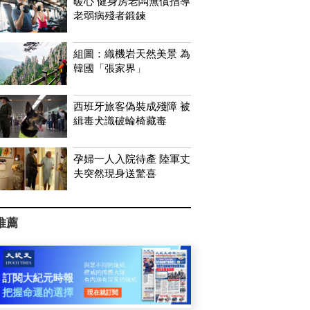
暖心 健身房老闆無償指導
老弱病殘者鍛鍊
組圖：織機岩天然美景 為
韓國「張家界」
西班牙旅客偽裝成殘障 被
緝毒犬識破輪椅藏毒
孕婦一人入院待產 陸軍丈
夫突然現身送驚喜
推薦