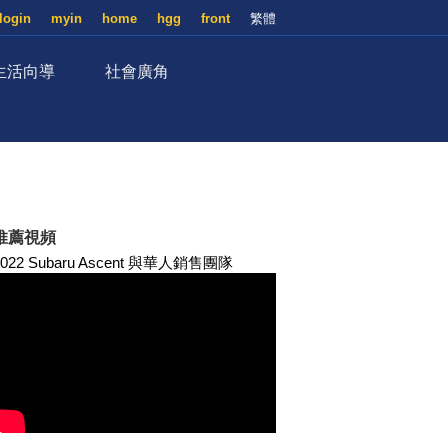
login
myin
home
hgg
front
繁體
生活向導
社會廣角
推薦視頻
2022 Subaru Ascent 與華人銷售團隊