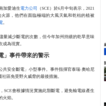
的南加愛迪生
電力公司
（SCE）於6月中旬表示，2021
的火源，他們在面臨極端的大風天氣和乾枯的植被
電
。
施儘量減少斷電的次數，但今年加州持續的乾旱意味
次成為現實。
斷電」事件帶來的警示
「公共安全斷電」小型事件。事件指揮官泰瑞‧奧哈尼
這是保護社區免受野火威脅的最後措施。
，SCE會根據情況實施此類斷電，避免輸電線產生
的火焰。