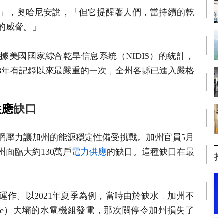
」，奧哈尼安說，「但它提醒著人們，當持續的乾
的威脅。」
美國​國家綜合乾旱信息系統（NIDIS）的統計，
128年有記錄以來最嚴重的一次，全州各縣已進入嚴格
供應
缺口
網壓力讓加州的能源穩定性備受挑戰。加州官員5月
面臨大約130萬戶
電力供應
的缺口。這種缺口在最
運作。以2021年夏季為例，當時由於缺水，加州不
ille）大壩的水電機組發電，那次關停令加州損失了