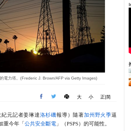
Frederic J. Brown/AFP via Getty Images)
大
小
正|简
（大紀元記者姜琳達
洛杉磯
報導）隨著
加州野火季
逼
加重今年「
公共安全斷電
」（PSPS）的可能性。