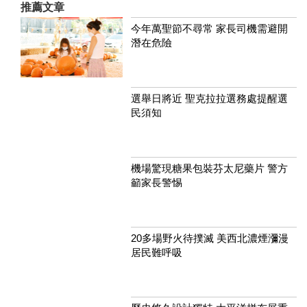
推薦文章
今年萬聖節不尋常 家長司機需避開
潛在危險
選舉日將近 聖克拉拉選務處提醒選
民須知
機場驚現糖果包裝芬太尼藥片 警方
籲家長警惕
20多場野火待撲滅 美西北濃煙瀰漫
居民難呼吸