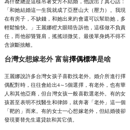
為什麼總是這樣吊著女方不結婚，他說出了真心話：
「和她結婚這一生我就成了亞歷山大（壓力）。我現
在有房子，不缺錢，和她出來約會還可以幫助她，多
輕鬆愉快。」王麗娜瞪大眼睛告訴他，這樣做不負責
任，而他卻聳聳肩，搖搖頭微笑。最後單身媽不得不
含淚斷捨離。
台灣女想嫁老外 富翁
擇偶標準
是啥
王麗娜說許多台灣女孩子喜歡找老外。婚介所進行擇
偶配對時，往往會給出4～5個選擇，有老外，也有華
人和其他亞裔，但台灣女孩一般喜歡選老外。有的女
孩甚至表明不找醫生和律師，就奔著「老外」這一個
「靶的」而來。有的女士一心想嫁老外，但結婚後卻
發現要替先生還貸款和其它債。