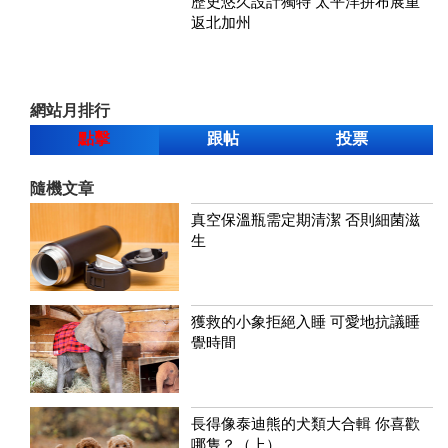
歷史悠久設計獨特 太平洋拼布展重
返北加州
網站月排行
點擊
跟帖
投票
隨機文章
真空保溫瓶需定期清潔 否則細菌滋
生
獲救的小象拒絕入睡 可愛地抗議睡
覺時間
長得像泰迪熊的犬類大合輯 你喜歡
哪隻？（上）