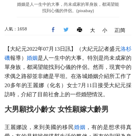
婚姻是人一生中的大事，尚未成家的單身族，都渴望能
找到心儀的伴侶。(pixabay)
人氣：1658
大
小
正|简
【大紀元2022年07月13日訊】（大紀元記者盛元
洛杉
磯
報導）
婚姻
是人一生中的大事。特別是尚未成家的
單身族，都渴望能找到心儀的伴侶。然而，現實中的
求偶之路卻並非總是平坦。在洛城婚姻介紹所工作了
20多年的王麗娜（化名）女士7月11日接受大紀元採
訪時，介紹了目前社會上的一些婚戀情況。
大男願找小齡女 女性願嫁大齡男
王麗娜說，來到美國的移民
婚姻
，有的是想求得真