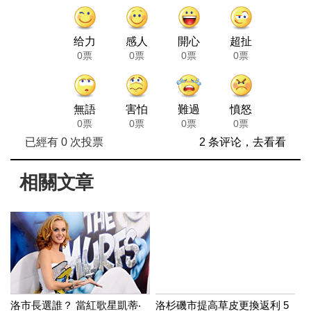
给力
感人
開心
超扯
0票
0票
0票
0票
無語
害怕
難過
憤怒
0票
0票
0票
0票
已經有
0
次投票
2 条评论，去看看
相關文章
洛市長選誰？ 當紅歌星凱蒂‧
洛杉磯市提高草皮更換返利 5