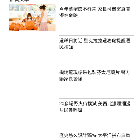
今年萬聖節不尋常 家長司機需避開
潛在危險
選舉日將近 聖克拉拉選務處提醒選
民須知
機場驚現糖果包裝芬太尼藥片 警方
籲家長警惕
20多場野火待撲滅 美西北濃煙瀰漫
居民難呼吸
歷史悠久設計獨特 太平洋拼布展重