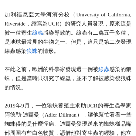
加利福尼亞大學河濱分校（University of California,
Riverside，縮寫為UCR）的研究人員發現，原來這是
被一種寄生
線蟲
感染導致的。線蟲有二萬五千多種，
是地球最常見的生物之一。但是，這只是第二次發現
線蟲感染
狼蛛
的情形。
在此之前，歐洲的科學家發現過一例被
線蟲
感染的狼
蛛，但是當時只研究了線蟲，並不了解被感染後狼蛛
的情況。
2019年9月，一位狼蛛養殖主求助UCR的寄生蟲學家
阿德勒·迪爾曼（Adler Dillman），讓他幫忙看看一些
蜘蛛得的是什麼怪病。迪爾曼發現送來的蜘蛛樣品嘴
部周圍有些白色物質，憑借他對寄生蟲的經驗，他立