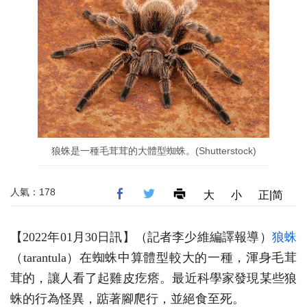
狼蛛是一種毛茸茸的大體型蜘蛛。(Shutterstock)
人氣：178
大
小
正|简
【2022年01月30日訊】（記者李少維編譯報導）
狼蛛
（tarantula）在蜘蛛中算體型較大的一種，渾身毛茸
茸的，讓人看了起雞皮疙瘩。最近科學家發現某些狼
蛛的行為怪異，踮著腳爬行，並絕食至死。