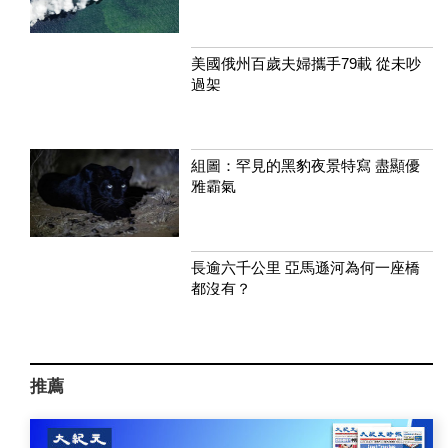
美國俄州百歲夫婦攜手79載 從未吵
過架
組圖：罕見的黑豹夜景特寫 盡顯優
雅霸氣
長逾六千公里 亞馬遜河為何一座橋
都沒有？
推薦