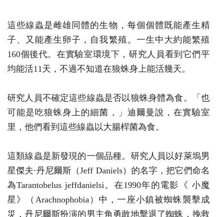
這些線蟲是雌雄同體的生物，每個個體既能產生精
子、又能產生卵子，自我繁殖。一生中大約能繁殖
160個後代。在實驗室環境下，研究人員看到它們平
均能活11天，不過不知道在狼蛛身上能活幾天。
研究人員不確定這些線蟲是否以狼蛛身體為食。「也
可能是吃狼蛛身上的細菌，」迪爾曼說，在實驗室
里，他們看到這些線蟲以大腸桿菌為食。
這類線蟲是新發現的一個品種。研究人員以好萊塢男
星傑夫·丹尼爾斯（Jeff Daniels）的名字，把它們命名
為Tarantobelus jeffdanielsi。在1990年的電影《 小魔
星》（Arachnophobia）中，一座小鎮被蜘蛛襲擊成
災，丹尼爾斯扮演的男主角勇敢地擊退了蜘蛛，挽救