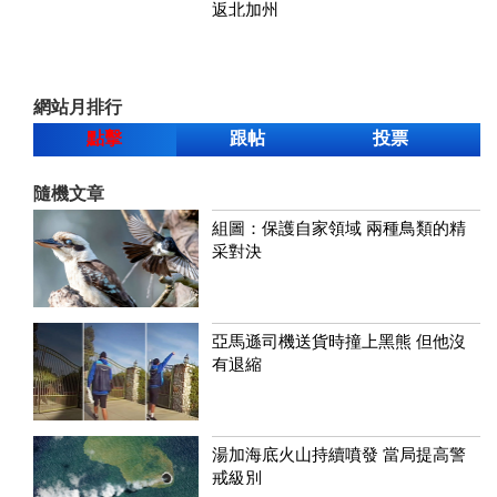
返北加州
網站月排行
點擊
跟帖
投票
隨機文章
組圖：保護自家領域 兩種鳥類的精
采對決
亞馬遜司機送貨時撞上黑熊 但他沒
有退縮
湯加海底火山持續噴發 當局提高警
戒級別