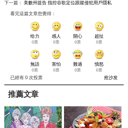
下一篇：
美數州提告 指控谷歌定位跟蹤侵犯用戶隱私
看完這篇文章您覺得：
给力
感人
開心
超扯
0票
0票
0票
0票
無語
害怕
難過
憤怒
0票
0票
0票
0票
已經有
0
次投票
抢沙发
推薦文章