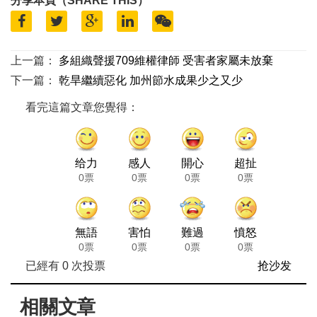
分享本頁（SHARE THIS）
上一篇：
多組織聲援709維權律師 受害者家屬未放棄
下一篇：
乾旱繼續惡化 加州節水成果少之又少
看完這篇文章您覺得：
给力
感人
開心
超扯
0票
0票
0票
0票
無語
害怕
難過
憤怒
0票
0票
0票
0票
已經有
0
次投票
抢沙发
相關文章