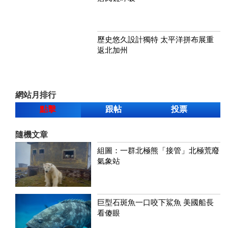
歷史悠久設計獨特 太平洋拼布展重
返北加州
網站月排行
點擊
跟帖
投票
隨機文章
組圖：一群北極熊「接管」北極荒廢
氣象站
巨型石斑魚一口咬下鯊魚 美國船長
看傻眼