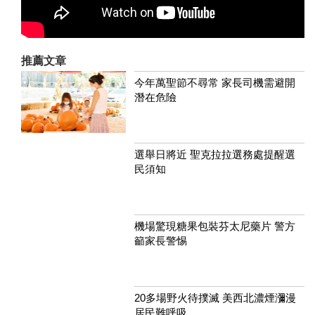
推薦文章
今年萬聖節不尋常 家長司機需避開
潛在危險
選舉日將近 聖克拉拉選務處提醒選
民須知
機場驚現糖果包裝芬太尼藥片 警方
籲家長警惕
20多場野火待撲滅 美西北濃煙瀰漫
居民難呼吸