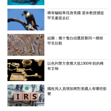
稀有蝙蝠隼現身美國 退休教授捕捉
罕見畫面走紅
組圖：幾十隻白頭鷹群聚同一棵樹
罕見壯觀
以色列警方查獲大批1900年前的稀
有文物
國稅局人員增加將對美國人有哪些影
響