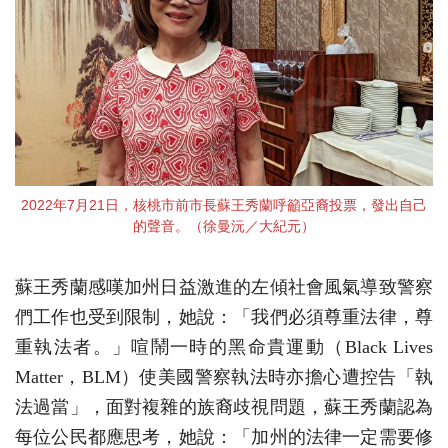
2022年7月21日，核桃市前市長蘇王秀蘭呼籲亞裔投票，發出自己
的聲音。（徐曼沅／大紀元）
蘇王秀蘭感嘆加州日益激進的左傾社會風氣導致警察
們工作也受到限制，她說：「我們必須尊重法律，尊
重執法者。」喧鬧一時的黑命貴運動（Black Lives
Matter，BLM）使美國警察執法時亦擔心遭控告「執
法過當」，面對複雜的族裔歧視問題，蘇王秀蘭認為
每位公民都應思考，她說：「加州的法律一定需要修