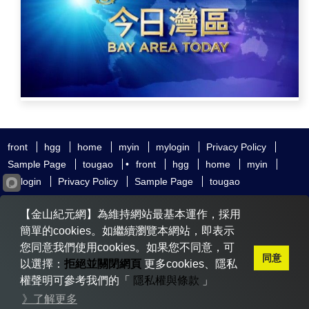
front
hgg
home
myin
mylogin
Privacy Policy
Sample Page
tougao
•
front
hgg
home
myin
mylogin
Privacy Policy
Sample Page
tougao
友好鏈接
追查國際
新唐人電視
神韻藝術團
【金山紀元網】為維持網站最基本運作，採用
大紀元時報
希望之聲
全球退黨服務中心
明慧網
動態網
簡單的cookies。如繼續瀏覽本網站，即表示
無界網
您同意我們使用cookies。如果您不同意，可
同意
以選擇：
拒絕並關閉網頁
更多cookies、隱私
權聲明可參考我們的「
隱私權與條款
」
Copyright © 2020-2026 金山紀元. All Rights Reserved.
》了解更多