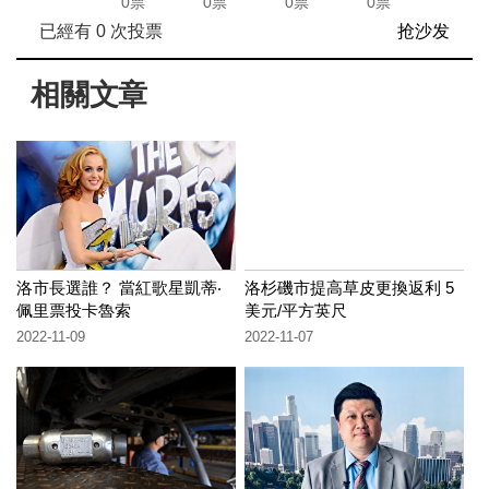
0票
0票
0票
0票
已經有
0
次投票
抢沙发
相關文章
洛市長選誰？ 當紅歌星凱蒂‧
洛杉磯市提高草皮更換返利 5
佩里票投卡魯索
美元/平方英尺
2022-11-09
2022-11-07