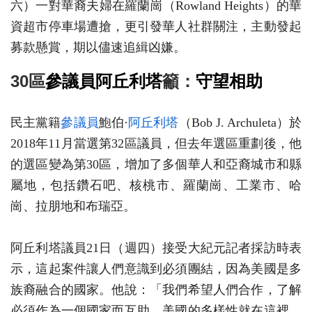
六）一對華裔夫婦在羅蘭崗（Rowland Heights）的華
資超市停車場遭搶，更引發華人社群關注，主動發起
募款懸賞，期以儘速追緝凶嫌。
30區
參議員
阿丘利塔
籲：
守望相助
民主黨籍
參議員
鮑伯·
阿丘利塔
（Bob J. Archuleta）於
2018年11月當選第32區議員，但去年選區重劃後，他
的選區變為第30區，增加了多個華人和亞裔城市和縣
屬地，包括鑽石吧、核桃市、羅蘭崗、工業市、哈
崗、拉朋地和布瑞亞。
阿丘利塔議員21日（週四）接受大紀元記者採訪時表
示，這起案件讓人們意識到必須團結，因為美國是多
族裔融合的國家。他說：「我們希望人們合作，了解
必須作為一個國家而互助。美國的多樣性就在這裡。