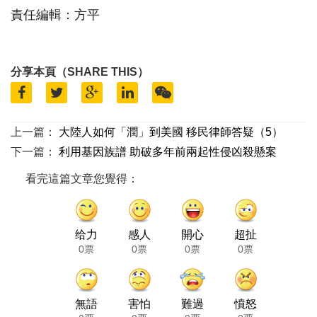
責任編輯：方平
分享本頁（SHARE THIS）
上一篇：
大陸人如何「潤」到美國 移民律師答疑（5）
下一篇：
利用基因族譜 助破多年前兩起性侵凶殺懸案
看完這篇文章您覺得：
给力
感人
開心
超扯
0票
0票
0票
0票
無語
害怕
難過
憤怒