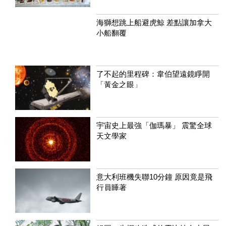
海獅想跳上船避虎鯨 差點讓加拿大
小船翻覆
了不起的里程碑：韋伯望遠鏡睜開
「黃金之眼」
宇宙史上最強「伽瑪暴」 震驚全球
天文學家
意大利班機失聯10分鐘 原因竟是飛
行員睡著