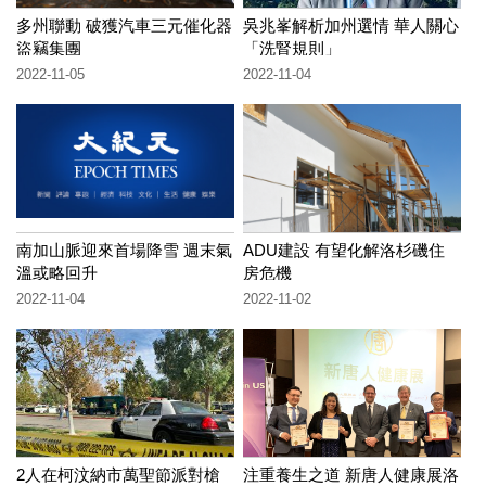
多州聯動 破獲汽車三元催化器
吳兆峯解析加州選情 華人關心
盜竊集團
「洗腎規則」
2022-11-05
2022-11-04
南加山脈迎來首場降雪 週末氣
ADU建設 有望化解洛杉磯住
溫或略回升
房危機
2022-11-04
2022-11-02
2人在柯汶納市萬聖節派對槍
注重養生之道 新唐人健康展洛