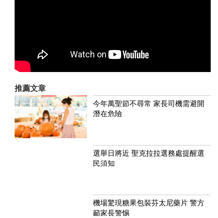
推薦文章
今年萬聖節不尋常 家長司機需避開
潛在危險
選舉日將近 聖克拉拉選務處提醒選
民須知
機場驚現糖果包裝芬太尼藥片 警方
籲家長警惕