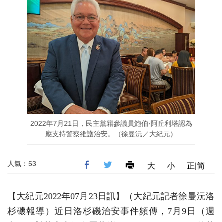
2022年7月21日，民主黨籍參議員鮑伯·阿丘利塔認為
應支持警察維護治安。（徐曼沅／大紀元）
人氣：53
大
小
正|简
【大紀元2022年07月23日訊】（大紀元記者徐曼沅洛
杉磯報導）近日洛杉磯治安事件頻傳，
7
月
9
日（週