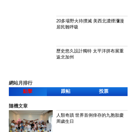
20多場野火待撲滅 美西北濃煙瀰漫
居民難呼吸
歷史悠久設計獨特 太平洋拼布展重
返北加州
網站月排行
點擊
跟帖
投票
隨機文章
人類奇蹟 世界首例倖存的九胞胎慶
周歲生日