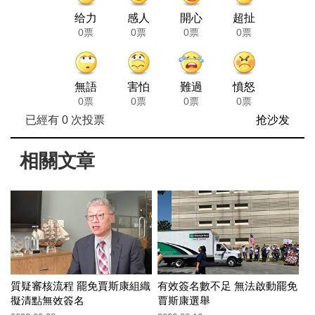
给力
感人
開心
超扯
0票
0票
0票
0票
無語
害怕
難過
憤怒
0票
0票
0票
0票
已經有
0
次投票
抢沙发
相關文章
質疑審核流程 罷免賈斯康組織
有效簽名數不足 無法啟動罷免
擬清點無效簽名
賈斯康選舉