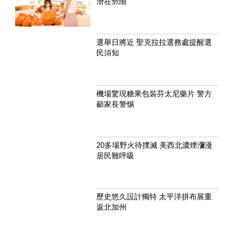
潛在危險
選舉日將近 聖克拉拉選務處提醒選
民須知
機場驚現糖果包裝芬太尼藥片 警方
籲家長警惕
20多場野火待撲滅 美西北濃煙瀰漫
居民難呼吸
歷史悠久設計獨特 太平洋拼布展重
返北加州