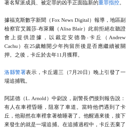
著名幫派成員、被定罪的凶手正面臨新的
重罪指控
。
據福克斯數字新聞（Fox News Digital）報導，地區副
檢察官艾麗莎‧布萊爾（Alisa Blair）此前拒絕在聽證
會上提供證據，以裁定安德魯‧卡丘（Andrew
Cachu）在25歲離開少年拘留所後是否應繼續被關
押。之後，卡丘於去年11月獲釋。
洛縣警署
表示，卡丘週三（7月20日）晚上引發了一
場追捕戰。
阿諾德（L. Arnold）中尉說，副警長們接到報告說：
有人在車裡昏睡，阻塞了車道。當時他們遇到了卡
丘，他顯然在車裡拿著槍睡著了。他醒過來後，接下
來發生的就是一場追捕。在追捕過程中，卡丘丟棄了