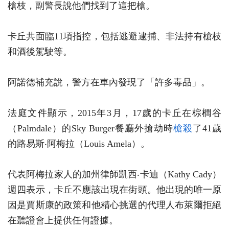
槍枝，副警長說他們找到了這把槍。
卡丘共面臨11項指控，包括逃避逮捕、非法持有槍枝
和酒後駕駛等。
阿諾德補充說，警方在車內發現了「許多毒品」。
法庭文件顯示，2015年3月，17歲的卡丘在棕櫚谷
（Palmdale）的Sky Burger餐廳外搶劫時
槍殺
了41歲
的路易斯‧阿梅拉（Louis Amela）。
代表阿梅拉家人的加州律師凱西‧卡迪（Kathy Cady）
週四表示，卡丘不應該出現在街頭。他出現的唯一原
因是賈斯康的政策和他精心挑選的代理人布萊爾拒絕
在聽證會上提供任何證據。