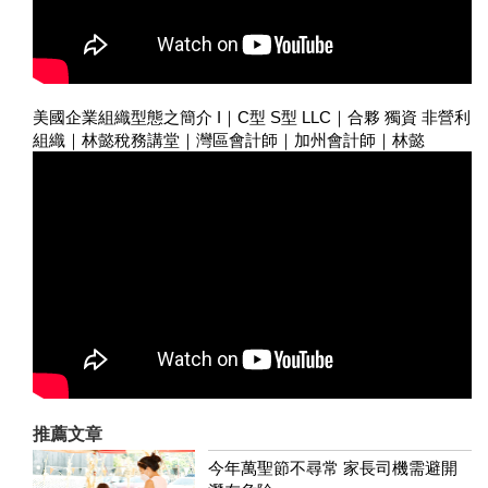
美國企業組織型態之簡介 I｜C型 S型 LLC｜合夥 獨資 非營利
組織｜林懿稅務講堂｜灣區會計師｜加州會計師｜林懿
推薦文章
今年萬聖節不尋常 家長司機需避開