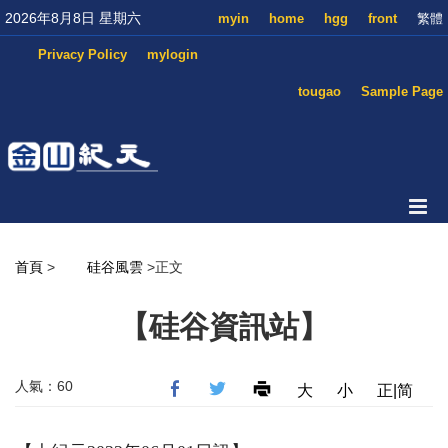
2026年8月8日 星期六
myin
home
hgg
front
繁體
Privacy Policy
mylogin
tougao
Sample Page
首頁
>
硅谷風雲
>正文
【硅谷資訊站】
人氣：60
大
小
正|简