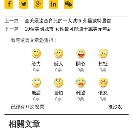
上一篇：
全美最適合育兒的十大城市 弗里蒙特居首
下一篇：
10個美國城市 女性最可能賺十萬美元年薪
看完這篇文章您覺得：
给力
感人
開心
超扯
0票
0票
0票
0票
無語
害怕
難過
憤怒
0票
0票
0票
0票
已經有
0
次投票
抢沙发
相關文章