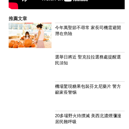
推薦文章
今年萬聖節不尋常 家長司機需避開
潛在危險
選舉日將近 聖克拉拉選務處提醒選
民須知
機場驚現糖果包裝芬太尼藥片 警方
籲家長警惕
20多場野火待撲滅 美西北濃煙瀰漫
居民難呼吸