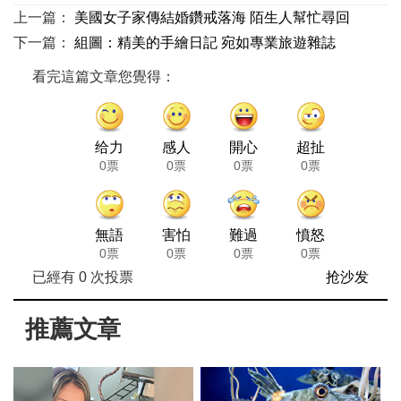
上一篇：
美國女子家傳結婚鑽戒落海 陌生人幫忙尋回
下一篇：
組圖：精美的手繪日記 宛如專業旅遊雜誌
看完這篇文章您覺得：
给力
感人
開心
超扯
0票
0票
0票
0票
無語
害怕
難過
憤怒
0票
0票
0票
0票
已經有
0
次投票
抢沙发
推薦文章