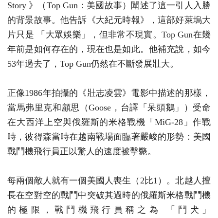
Story 》（Top Gun：美國故事）闡述了這一引人入勝
的背景故事。他告訴《大紀元時報》，這部好萊塢大
片只是 「大眾娛樂」，但非常不現實。Top Gun在幾
年前是如何存在的，現在也是如此。他補充說，如今
53年過去了，Top Gun仍然在不斷發展壯大。
正像1986年拍攝的《壯志凌雲》電影中描述的那樣，
當馬弗里克和顧思（Goose，台譯「呆頭鵝」）受命
在大西洋上空與俄羅斯的米格戰機「MiG-28」作戰
時，彼得森當時在越南戰場面臨著嚴峻的形勢：美國
戰鬥機飛行員正以驚人的速度被擊斃。
每兩個敵人就有一個美國人喪生（2比1）。北越人擅
長在空對空的戰鬥中突破其過時的俄羅斯米格戰鬥機
的極限，戰鬥機飛行員稱之為 「鬥犬」