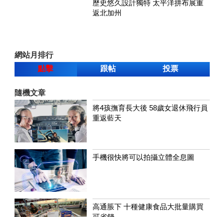
歷史悠久設計獨特 太平洋拼布展重
返北加州
網站月排行
點擊
跟帖
投票
隨機文章
將4孩撫育長大後 58歲女退休飛行員
重返藍天
手機很快將可以拍攝立體全息圖
高通脹下 十種健康食品大批量購買
可省錢