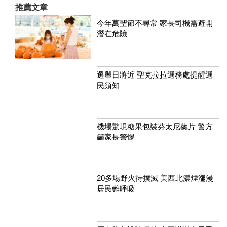
推薦文章
今年萬聖節不尋常 家長司機需避開
潛在危險
選舉日將近 聖克拉拉選務處提醒選
民須知
機場驚現糖果包裝芬太尼藥片 警方
籲家長警惕
20多場野火待撲滅 美西北濃煙瀰漫
居民難呼吸