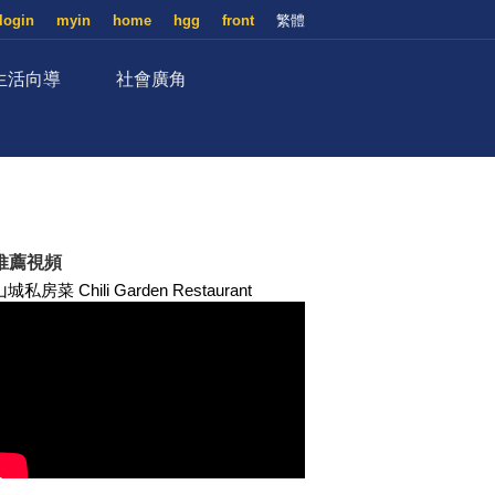
login
myin
home
hgg
front
繁體
生活向導
社會廣角
推薦視頻
山城私房菜 Chili Garden Restaurant