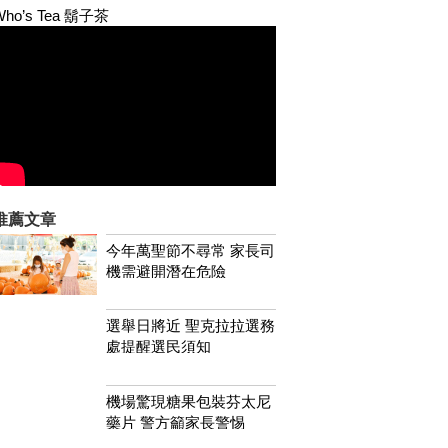
Who’s Tea 鬍子茶
推薦文章
今年萬聖節不尋常 家長司
機需避開潛在危險
選舉日將近 聖克拉拉選務
處提醒選民須知
機場驚現糖果包裝芬太尼
藥片 警方籲家長警惕