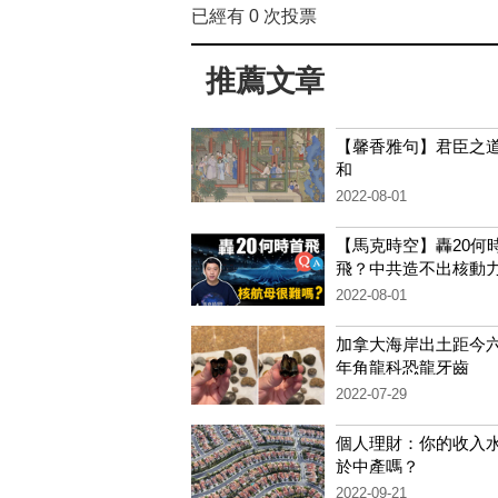
已經有
0
次投票
推薦文章
【馨香雅句】君臣之
和
2022-08-01
【馬克時空】轟20何
飛？中共造不出核動
嗎？
2022-08-01
加拿大海岸出土距今
年角龍科恐龍牙齒
2022-07-29
個人理財：你的收入
於中產嗎？
2022-09-21