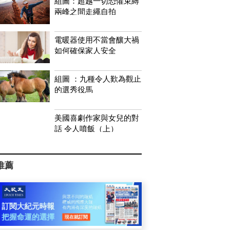
組圖：超越一切恐懼束縛
兩峰之間走繩自拍
電暖器使用不當會釀大禍
如何確保家人安全
組圖 ：九種令人歎為觀止
的選秀役馬
美國喜劇作家與女兒的對
話 令人噴飯（上）
推薦