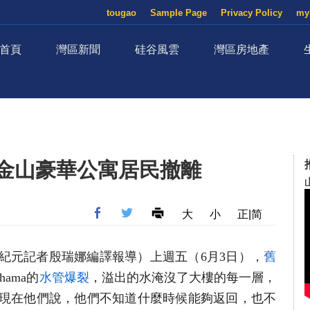
tougao
Sample Page
Privacy Policy
my
首頁
灣區新聞
硅谷風雲
灣區房地產
舊金山豪華公寓居民撤離
大
小
正|简
（大紀元記者殷瑞娜編譯報導）上週五（6月3日），
舊
ehama的
水管爆裂
，溢出的水淹沒了大樓的每一層，
現在他們說，他們不知道什麼時候能夠返回，也不