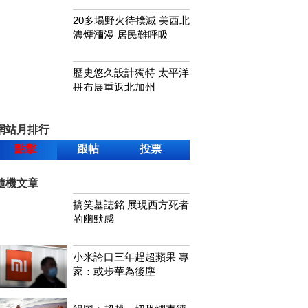
20多場野火待撲滅 美西北
濃煙瀰漫 居民難呼吸
歷史悠久設計獨特 太平洋
拼布展重返北加州
網站月排行
點擊
跟帖
投票
隨機文章
搞笑墓誌銘 展現西方死者
的幽默感
小米誇口三年趕超蘋果 專
家：或步華為後塵