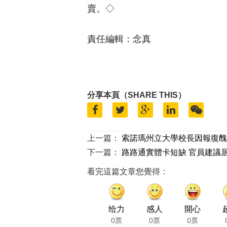
賣。◇
責任編輯：念真
分享本頁（SHARE THIS）
上一篇：
索諾瑪州立大學校長因報復醜
下一篇：
路路通實體卡短缺 官員建議
看完這篇文章您覺得：
给力
感人
開心
0票
0票
0票