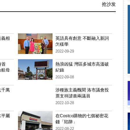
抢沙发
道義相
英語具有創意 不斷融入新詞
怎樣學
2022-09-29
時首
熱浪凶猛 灣區多城市高溫破
力航母
紀錄
2022-09-08
六千萬
涉種族主義醜聞 洛市議會投
票支持譴責兩議員
2022-10-28
水平屬
在Costco購物的七個祕密花
錢「陷阱」
2022-08-22