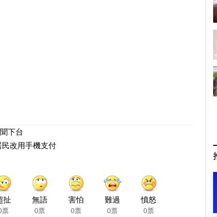
聞下台
居民改用手機支付
超扯
無語
害怕
難過
憤怒
0票
0票
0票
0票
0票