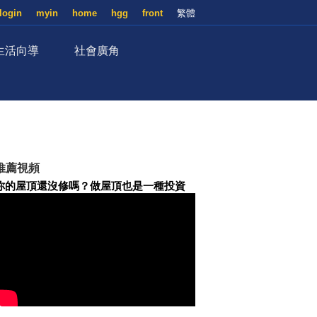
login
myin
home
hgg
front
繁體
生活向導
社會廣角
推薦視頻
你的屋頂還沒修嗎？做屋頂也是一種投資