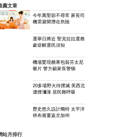
推薦文章
今年萬聖節不尋常 家長司
機需避開潛在危險
選舉日將近 聖克拉拉選務
處提醒選民須知
機場驚現糖果包裝芬太尼
藥片 警方籲家長警惕
20多場野火待撲滅 美西北
濃煙瀰漫 居民難呼吸
歷史悠久設計獨特 太平洋
拼布展重返北加州
網站月排行