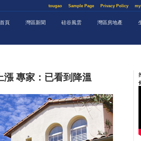
tougao
Sample Page
Privacy Policy
my
首頁
灣區新聞
硅谷風雲
灣區房地產
上漲 專家：已看到降溫