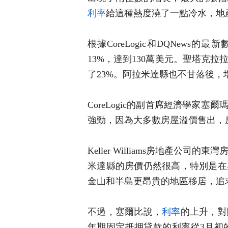
利率
給這種熱度澆了一點冷水，地
根據CoreLogic和DQNews的最
13%，達到130萬美元。聖塔克拉
了23%。阿拉米達縣也不甘落後，增
CoreLogic的副首席經濟學家塞爾瑪
強勁，因為大多數房屋溢價售出，
Keller Williams房地產公司的
米達縣的房價仍然很高，特別是在
金山和半島更昂貴的地區移居，追
不過，塞爾比說，
利率
的上升，對
年期固定抵押貸款的利率從3月初的3