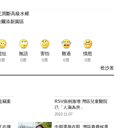
元買斷高級水權
維爾添新園區
超扯
無語
害怕
難過
憤怒
0票
0票
0票
0票
0票
抢沙发
盜竊案
RSV病例激增 灣區兒童醫院
已「人滿為患」
2022-11-07
正在擴
中期選舉在即 灣區臺裔候選