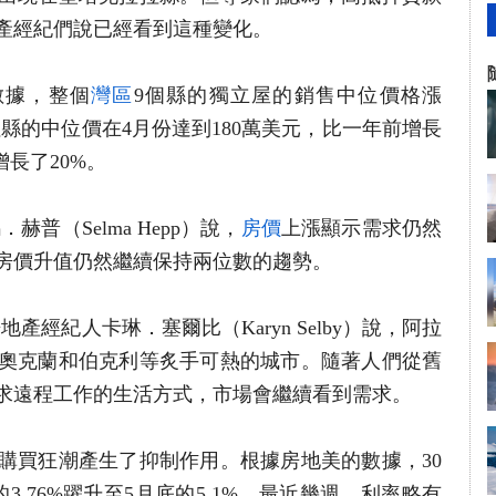
產經紀們說已經看到這種變化。
新數據，整個
灣區
9個縣的獨立屋的銷售中位價格漲
拉縣的中位價在4月份達到180萬美元，比一年前增長
長了20%。
．赫普（Selma Hepp）說，
房價
上漲顯示需求仍然
房價升值仍然繼續保持兩位數的趨勢。
東灣房地產經紀人卡琳．塞爾比（Karyn Selby）說，阿拉
奧克蘭和伯克利等炙手可熱的城市。隨著人們從舊
求遠程工作的生活方式，市場會繼續看到需求。
購買狂潮產生了抑制作用。根據房地美的數據，30
.76%躍升至5月底的5.1%。最近幾週，利率略有