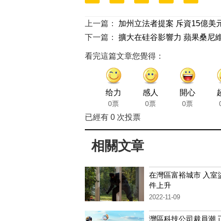
上一篇：
加州立法者提案 斥資15億美
下一篇：
擴大在硅谷影響力 蘋果桑尼
看完這篇文章您覺得：
给力
感人
開心
0票
0票
0票
已經有
0
次投票
相關文章
在灣區富裕城市 入室
件上升
2022-11-09
灣區科技公司裁員潮 