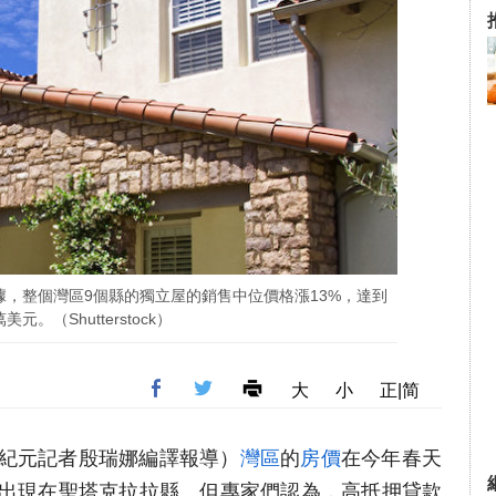
最新數據，整個灣區9個縣的獨立屋的銷售中位價格漲13%，達到
萬美元。（Shutterstock）
大
小
正|简
（大紀元記者殷瑞娜編譯報導）
灣區
的
房價
在今年春天
出現在聖塔克拉拉縣。但專家們認為，高抵押貸款