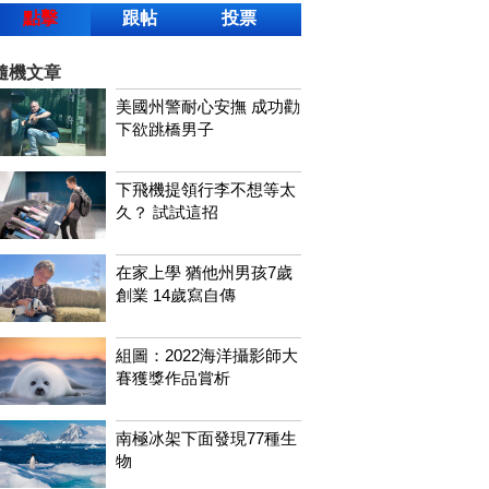
點擊
跟帖
投票
隨機文章
美國州警耐心安撫 成功勸
下欲跳橋男子
下飛機提領行李不想等太
久？ 試試這招
在家上學 猶他州男孩7歲
創業 14歲寫自傳
組圖：2022海洋攝影師大
賽獲獎作品賞析
南極冰架下面發現77種生
物