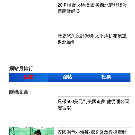
20多場野火待撲滅 美西北濃煙瀰漫
居民難呼吸
歷史悠久設計獨特 太平洋拼布展重
返北加州
網站月排行
點擊
跟帖
投票
隨機文章
只帶500美元到美國追夢 他從睡公園
變富翁
泰國瀕危小海豚擱淺 緊急救援牽動