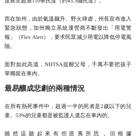
度甚至超過110華氏度（約43.3攝氏度）。
而在加州，由於氣溫飆升、野火肆虐，州長宣布進入
緊急狀態，加州獨立系統運營商不斷發出「用電警
報」（Flex Alert），要求民眾減少用電以降低停電風
險。
面對如此高溫，NHTSA提醒父母，千萬不要把孩子
單獨留在車內。
最易釀成悲劇的兩種情況
在所有熱死事件中，超過一半的死者是2歲以下的兒
童。53%的兒童都是被監護人遺忘在車內的。
雖然這聽起來有些匪夷所思，但根據