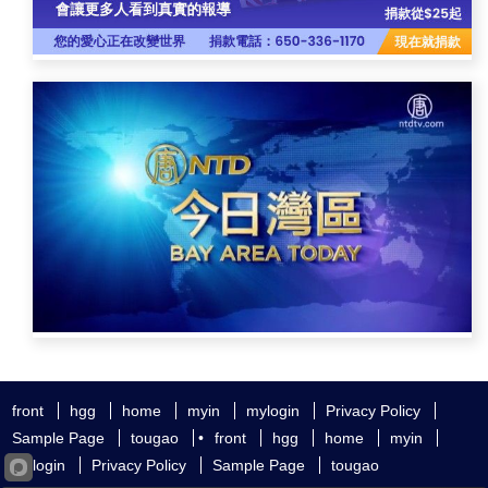
front
hgg
home
myin
mylogin
Privacy Policy
Sample Page
tougao
•
front
hgg
home
myin
mylogin
Privacy Policy
Sample Page
tougao