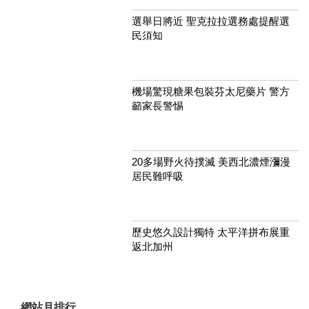
選舉日將近 聖克拉拉選務處提醒選
民須知
機場驚現糖果包裝芬太尼藥片 警方
籲家長警惕
20多場野火待撲滅 美西北濃煙瀰漫
居民難呼吸
歷史悠久設計獨特 太平洋拼布展重
返北加州
網站月排行