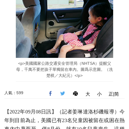
<p>美國國家公路交通安全管理局（NHTSA）提醒父
母，千萬不要把孩子單獨留在車內。圖爲示意圖。（冼
楚棋／大紀元）</p>
人氣：599
大
小
正|简
【2022年09月08日訊】（記者姜琳達洛杉磯報導）今
年到目前為止，美國已有23名兒童因被留在或困在熱