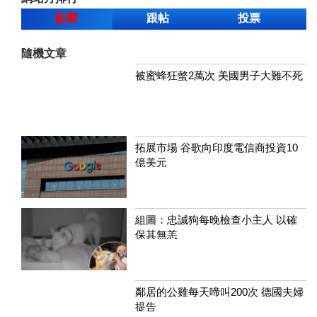
點擊
跟帖
投票
隨機文章
被蜜蜂狂螫2萬次 美國男子大難不死
拓展市場 谷歌向印度電信商投資10
億美元
組圖：忠誠狗每晚檢查小主人 以確
保其無恙
鄰居的公雞每天啼叫200次 德國夫婦
提告