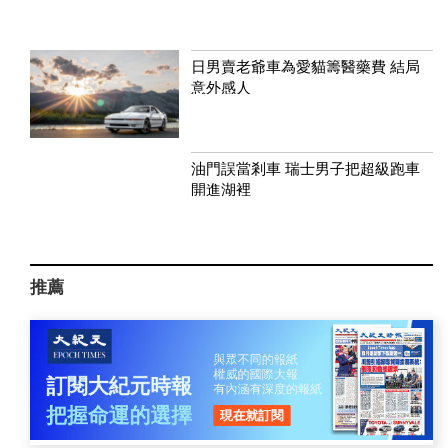
日男賣老爺車為愛貓籌醫藥費 結局
意外感人
油門誤當剎車 瑞士男子把超級跑車
開進湖裡
推薦