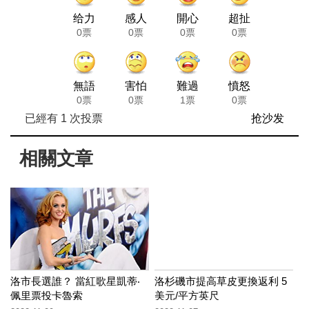
给力
感人
開心
超扯
0票
0票
0票
0票
無語
害怕
難過
憤怒
0票
0票
1票
0票
已經有
1
次投票
抢沙发
相關文章
洛市長選誰？ 當紅歌星凱蒂‧
洛杉磯市提高草皮更換返利 5
佩里票投卡魯索
美元/平方英尺