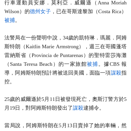
行車運動員安娜．莫利亞．威爾遜（Anna Moriah
Wilson）的
德州女子
，已在哥斯達黎加（Costa Rica）
被捕
。
法警局在一份聲明中說，34歲的凱特琳．瑪麗．阿姆
斯特朗（Kaitlin Marie Armstrong），週三在哥國蓬塔
雷納斯省（Provincia de Puntarenas）的聖特雷莎海灘
（Santa Teresa Beach）的一家旅館
被捕
。據CBS 報
導，阿姆斯特朗預計將被送回美國，面臨一項
謀殺
指
控。
25歲的威爾遜於5月11日被發現死亡，奧斯汀警方於5
月19日，對阿姆斯特朗發出了
謀殺
逮捕令。
當局說，阿姆斯特朗在5月13日賣掉了她的車輛，然