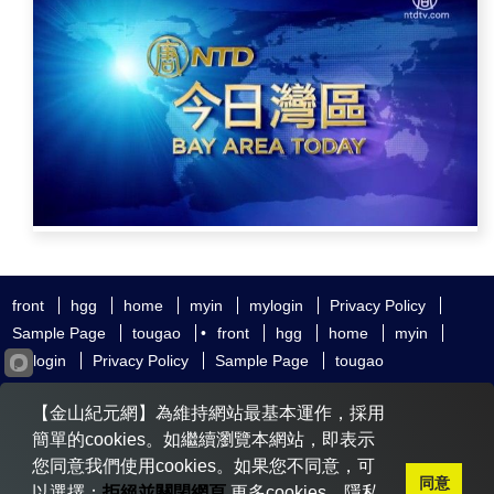
front
hgg
home
myin
mylogin
Privacy Policy
Sample Page
tougao
•
front
hgg
home
myin
mylogin
Privacy Policy
Sample Page
tougao
友好鏈接
追查國際
新唐人電視
神韻藝術團
【金山紀元網】為維持網站最基本運作，採用
大紀元時報
希望之聲
全球退黨服務中心
明慧網
動態網
簡單的cookies。如繼續瀏覽本網站，即表示
無界網
您同意我們使用cookies。如果您不同意，可
同意
以選擇：
拒絕並關閉網頁
更多cookies、隱私