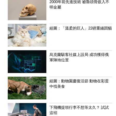
2000年前先進技術 祕魯頭骨嵌入不
明金屬
組圖：「溫柔的巨人」22磅重緬因貓
烏克蘭駭客社媒上設局 成功獲得俄
軍陣地位置
組圖：動物園慶復活節 動物在彩蛋
中找美食
下飛機提領行李不想等太久？ 試試
這招