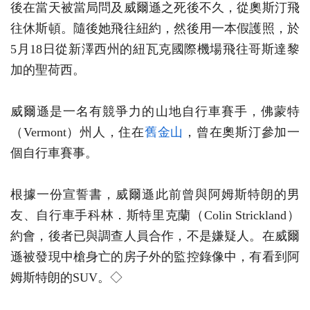
後在當天被當局問及威爾遜之死後不久，從奧斯汀飛
往休斯頓。隨後她飛往紐約，然後用一本假護照，於
5月18日從新澤西州的紐瓦克國際機場飛往哥斯達黎
加的聖荷西。
威爾遜是一名有競爭力的山地自行車賽手，佛蒙特
（Vermont）州人，住在
舊金山
，曾在奧斯汀參加一
個自行車賽事。
根據一份宣誓書，威爾遜此前曾與阿姆斯特朗的男
友、自行車手科林．斯特里克蘭（Colin Strickland）
約會，後者已與調查人員合作，不是嫌疑人。在威爾
遜被發現中槍身亡的房子外的監控錄像中，有看到阿
姆斯特朗的SUV。◇