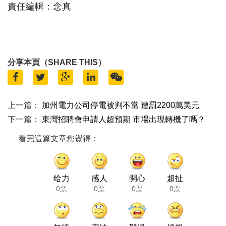
責任編輯：念真
分享本頁（SHARE THIS）
上一篇：
加州電力公司停電被判不當 遭罰2200萬美元
下一篇：
東灣招聘會申請人超預期 市場出現轉機了嗎？
看完這篇文章您覺得：
给力
感人
開心
超扯
0票
0票
0票
0票