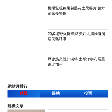
機場驚現糖果包裝芬太尼藥片 警方
籲家長警惕
20多場野火待撲滅 美西北濃煙瀰漫
居民難呼吸
歷史悠久設計獨特 太平洋拼布展重
返北加州
網站月排行
點擊
跟帖
投票
隨機文章