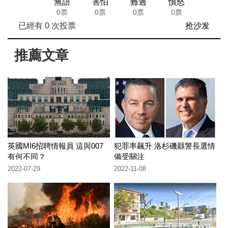
無語
害怕
難過
憤怒
0票
0票
0票
0票
已經有
0
次投票
抢沙发
推薦文章
英國MI6招聘情報員 這與007
犯罪率飆升 洛杉磯縣警長選情
有何不同？
備受關注
2022-07-29
2022-11-08