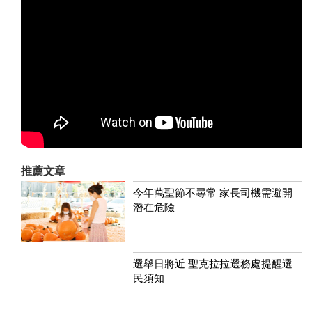
推薦文章
今年萬聖節不尋常 家長司機需避開
潛在危險
選舉日將近 聖克拉拉選務處提醒選
民須知