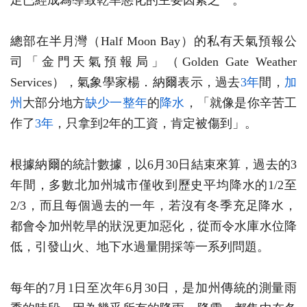
足已經成為導致乾旱惡化的主要因素之一。
總部在半月灣（Half Moon Bay）的私有天氣預報公
司「金門天氣預報局」（Golden Gate Weather
Services），氣象學家楊．納爾表示，過去
3年
間，
加
州
大部分地方
缺少
一整年
的
降水
，「就像是你辛苦工
作了
3年
，只拿到2年的工資，肯定被傷到」。
根據納爾的統計數據，以6月30日結束來算，過去的3
年間，多數北加州城市僅收到歷史平均降水的1/2至
2/3，而且每個過去的一年，若沒有冬季充足降水，
都會令加州乾旱的狀況更加惡化，從而令水庫水位降
低，引發山火、地下水過量開採等一系列問題。
每年的7月1日至次年6月30日，是加州傳統的測量雨