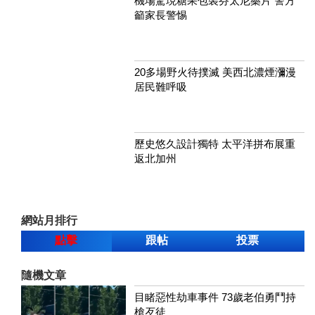
機場驚現糖果包裝芬太尼藥片 警方
籲家長警惕
20多場野火待撲滅 美西北濃煙瀰漫
居民難呼吸
歷史悠久設計獨特 太平洋拼布展重
返北加州
網站月排行
點擊
跟帖
投票
隨機文章
目睹惡性劫車事件 73歲老伯勇鬥持
槍歹徒