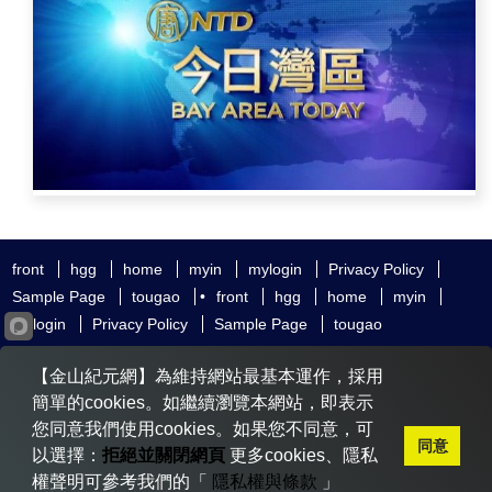
front
hgg
home
myin
mylogin
Privacy Policy
Sample Page
tougao
•
front
hgg
home
myin
mylogin
Privacy Policy
Sample Page
tougao
友好鏈接
追查國際
新唐人電視
神韻藝術團
【金山紀元網】為維持網站最基本運作，採用
大紀元時報
希望之聲
全球退黨服務中心
明慧網
動態網
簡單的cookies。如繼續瀏覽本網站，即表示
無界網
您同意我們使用cookies。如果您不同意，可
同意
以選擇：
拒絕並關閉網頁
更多cookies、隱私
權聲明可參考我們的「
隱私權與條款
」
Copyright © 2020-2026 金山紀元. All Rights Reserved.