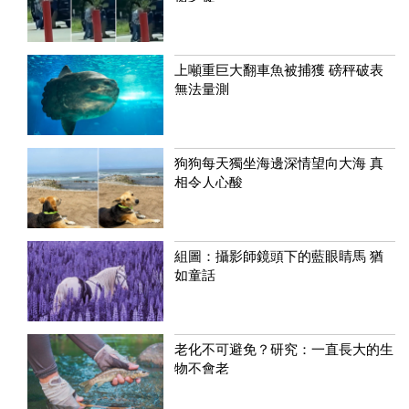
上噸重巨大翻車魚被捕獲 磅秤破表
無法量測
狗狗每天獨坐海邊深情望向大海 真
相令人心酸
組圖：攝影師鏡頭下的藍眼睛馬 猶
如童話
老化不可避免？研究：一直長大的生
物不會老