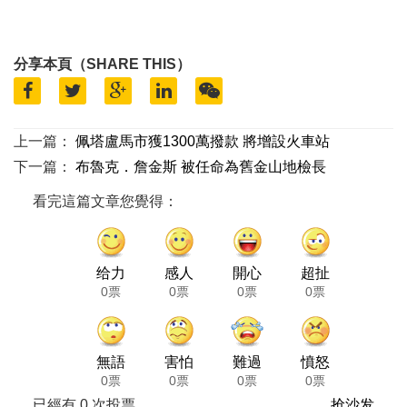
分享本頁（SHARE THIS）
上一篇：
佩塔盧馬市獲1300萬撥款 將增設火車站
下一篇：
布魯克．詹金斯 被任命為舊金山地檢長
看完這篇文章您覺得：
给力
感人
開心
超扯
0票
0票
0票
0票
無語
害怕
難過
憤怒
0票
0票
0票
0票
已經有
0
次投票
抢沙发