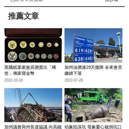
推薦文章
英國紙業家族高價賣出「稀
加州油價連29天微降 未來會否
世」傳家寶金幣
繼續下落
2022-10-18
2022-07-28
加州議會與州長達協議 向高鐵
幼象陷深坑 母象憂心栽倒坑口