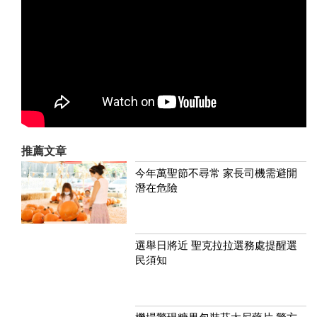
推薦文章
今年萬聖節不尋常 家長司機需避開
潛在危險
選舉日將近 聖克拉拉選務處提醒選
民須知