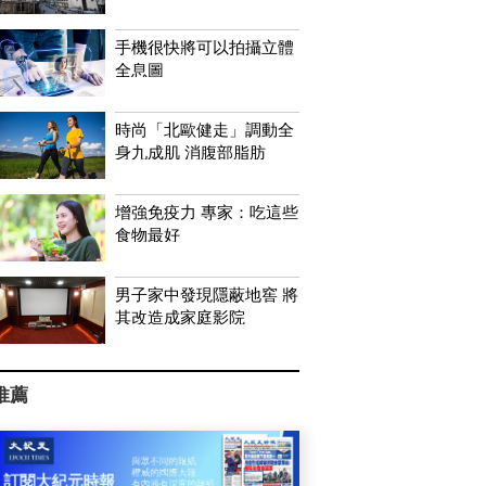
手機很快將可以拍攝立體
全息圖
時尚「北歐健走」調動全
身九成肌 消腹部脂肪
增強免疫力 專家：吃這些
食物最好
男子家中發現隱蔽地窖 將
其改造成家庭影院
推薦