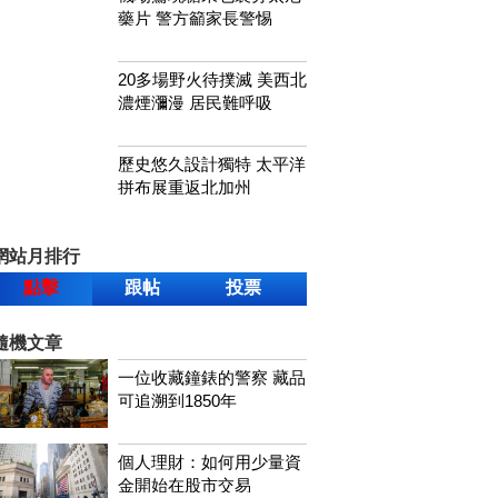
藥片 警方籲家長警惕
20多場野火待撲滅 美西北
濃煙瀰漫 居民難呼吸
歷史悠久設計獨特 太平洋
拼布展重返北加州
網站月排行
點擊
跟帖
投票
隨機文章
一位收藏鐘錶的警察 藏品
可追溯到1850年
個人理財：如何用少量資
金開始在股市交易