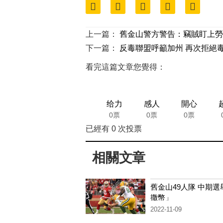
上一篇：
舊金山警方警告：竊賊盯上勞
下一篇：
反毒聯盟呼籲加州 再次拒絕
看完這篇文章您覺得：
给力
感人
開心
0票
0票
0票
已經有
0
次投票
相關文章
舊金山49人隊 中期選
撒幣」
2022-11-09