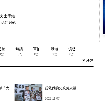
力士手錶
毒品注射站
超扯
無語
害怕
難過
憤怒
0票
0票
0票
0票
0票
抢沙发
舉「大
營救我的父親黃永暢
2022-11-07