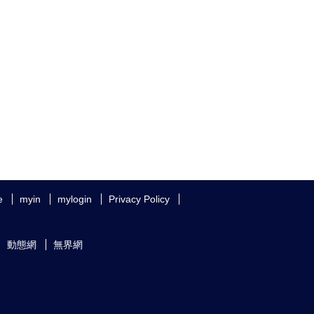
e
myin
mylogin
Privacy Policy
動態網
無界網