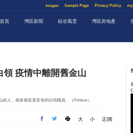
tougao
Sample Page
Privacy Policy
my
首頁
灣區新聞
硅谷風雲
灣區房地產
白領 疫情中離開舊金山
的人，很多都是更富有的白領職員。（PxHere）
大
小
正|简