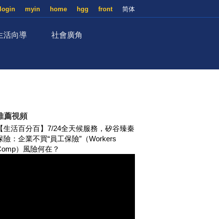
login
myin
home
hgg
front
简体
生活向導
社會廣角
推薦視頻
【生活百分百】7/24全天候服務，矽谷臻秦
保險：企業不買“員工保險”（Workers
Comp）風險何在？