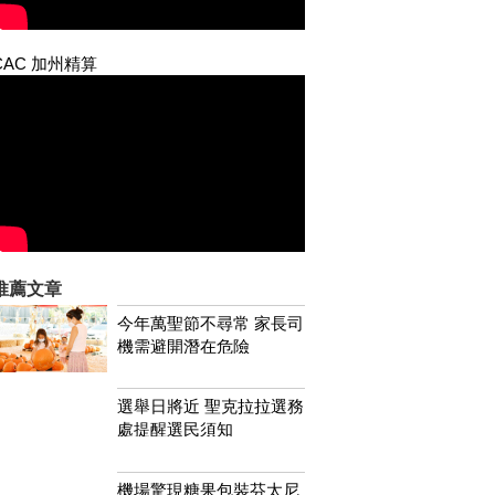
CAC 加州精算
推薦文章
今年萬聖節不尋常 家長司
機需避開潛在危險
選舉日將近 聖克拉拉選務
處提醒選民須知
機場驚現糖果包裝芬太尼