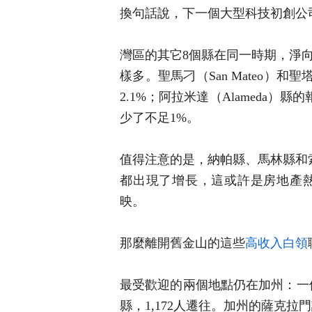
換句話說，下一個大型科技初創公
灣區的其它8個縣在同一時期，淨
樣多。聖馬刁（San Mateo）和聖
2.1%；阿拉米達（Alameda）
少了不足1%。
值得注意的是，納帕縣、馬林縣和
都出現了增長，這或許是房地產
映。
那麼離開舊金山的這些
高收入
白領
最受歡迎的兩個地點仍在加州：一個
縣，1,172人遷往。加州的薩克拉門