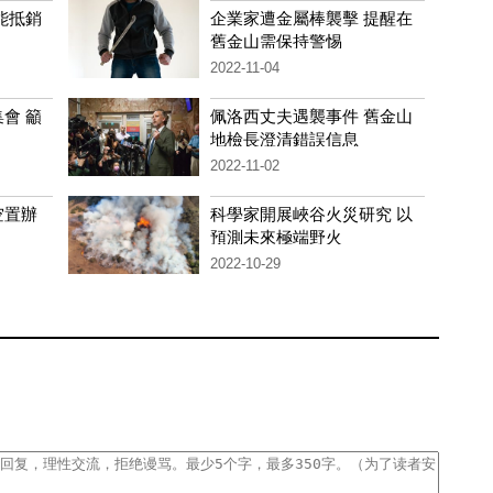
能抵銷
企業家遭金屬棒襲擊 提醒在
舊金山需保持警惕
2022-11-04
會 籲
佩洛西丈夫遇襲事件 舊金山
地檢長澄清錯誤信息
2022-11-02
空置辦
科學家開展峽谷火災研究 以
預測未來極端野火
2022-10-29