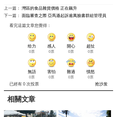
上一篇：
灣區的食品雜貨價格 正在飆升
下一篇：
面臨審查之際 亞馬遜起訴逾萬臉書群組管理員
看完這篇文章您覺得：
给力
感人
開心
超扯
0票
0票
0票
0票
無語
害怕
難過
憤怒
0票
0票
0票
0票
已經有
0
次投票
抢沙发
相關文章