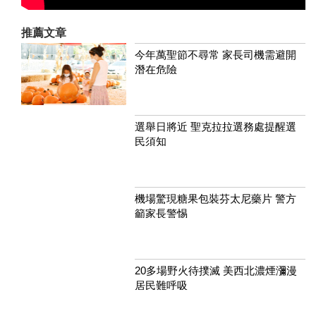
推薦文章
今年萬聖節不尋常 家長司機需避開
潛在危險
選舉日將近 聖克拉拉選務處提醒選
民須知
機場驚現糖果包裝芬太尼藥片 警方
籲家長警惕
20多場野火待撲滅 美西北濃煙瀰漫
居民難呼吸