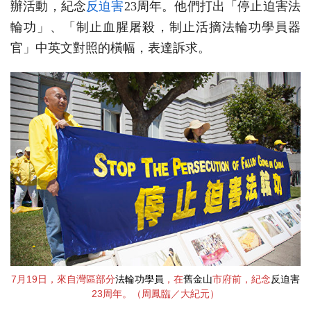
辦活動，紀念
反迫害
23周年。他們打出「停止迫害法
輪功」、「制止血腥屠殺，制止活摘法輪功學員器
官」中英文對照的橫幅，表達訴求。
7月19日，來自灣區部分
法輪功學員
，在
舊金山
市府前，紀念
反迫害
23周年。（周鳳臨／大紀元）