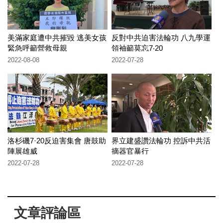
美滿家庭遭中共摧毀 逃美女孩
反對中共迫害法輪功 八九學運
緊急呼籲營救母親
領袖籲莫忘7‧20
2022-08-08
2022-07-28
洛杉磯7·20反迫害集會 唐鼓助
界立建盛讚法輪功 控訴中共活
陣展雄威
摘器官暴行
2022-07-28
2022-07-28
文章評論區