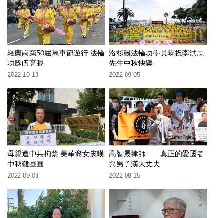
羅蘭崗第50屆馬車節遊行 法輪
洛杉磯法輪功學員恭祝李洪志
功隊伍亮眼
先生中秋快樂
2022-10-18
2022-09-05
母親遭中共拘禁 美華裔女孩嘆
高智晟律師——真正的愛國者
中秋難團圓
與男子漢大丈夫
2022-09-03
2022-08-15