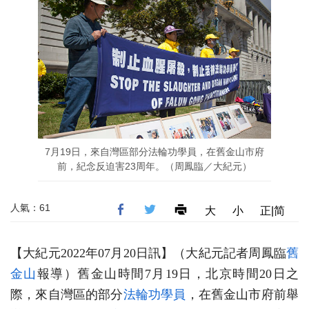
7月19日，來自灣區部分法輪功學員，在舊金山市府
前，紀念反迫害23周年。（周鳳臨／大紀元）
人氣：61
大
小
正|简
【大紀元2022年07月20日訊】（大紀元記者周鳳臨
舊
金山
報導）舊金山時間7月19日，北京時間20日之
際，來自灣區的部分
法輪功學員
，在舊金山市府前舉