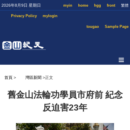
2026年8月9日 星期日
myin
home
hgg
front
繁體
Privacy Policy
mylogin
tougao
Sample Page
首頁
>
灣區新聞
>正文
舊金山法輪功學員市府前 紀念
反迫害23年