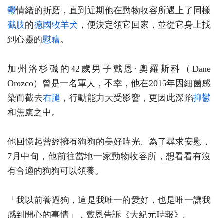
鬱
情緒的折磨，直到近期他在動物收容所遇上了同樣
截肢
的
德國牧羊犬
，便決定領它回家，並從它身上找
到心靈的
慰藉
。
加州洛杉磯的42歲男子戴恩·奧羅斯科（Dane
Orozco）曾是一名軍人，不幸，他在2016年因細菌感
染而截去
右腿
，行動能力大受影響，更因此深陷
抑鬱
和焦慮之中。
他回憶起曾經擁有狗狗的美好時光。為了尋求安慰，
7月中旬，他前往當地一家動物收容所，想看看有沒
有合適的狗狗可以領養。
「我以前養過狗，這是我唯一的愛好，也是唯一讓我
感到開心的事情」，戴恩告訴《大紀元時報》。