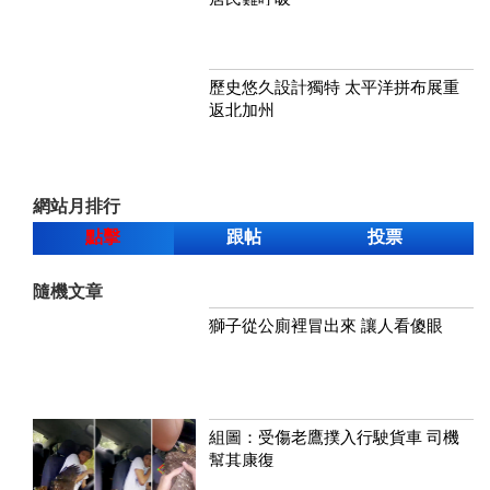
歷史悠久設計獨特 太平洋拼布展重
返北加州
網站月排行
點擊
跟帖
投票
隨機文章
獅子從公廁裡冒出來 讓人看傻眼
組圖：受傷老鷹撲入行駛貨車 司機
幫其康復