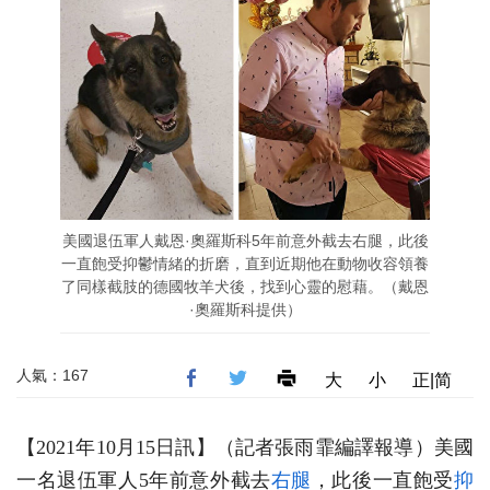
美國退伍軍人戴恩·奧羅斯科5年前意外截去右腿，此後
一直飽受抑鬱情緒的折磨，直到近期他在動物收容領養
了同樣截肢的德國牧羊犬後，找到心靈的慰藉。（戴恩
·奧羅斯科提供）
人氣：167
大
小
正|简
【2021年10月15日訊】（記者張雨霏編譯報導）美國
一名退伍軍人5年前意外截去
右腿
，此後一直飽受
抑