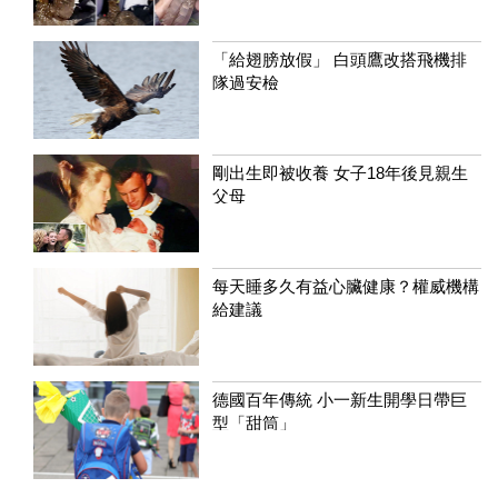
「給翅膀放假」 白頭鷹改搭飛機排
隊過安檢
剛出生即被收養 女子18年後見親生
父母
每天睡多久有益心臟健康？權威機構
給建議
德國百年傳統 小一新生開學日帶巨
型「甜筒」