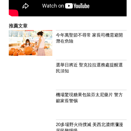
推薦文章
今年萬聖節不尋常 家長司機需避開
潛在危險
選舉日將近 聖克拉拉選務處提醒選
民須知
機場驚現糖果包裝芬太尼藥片 警方
籲家長警惕
20多場野火待撲滅 美西北濃煙瀰漫
居民難呼吸