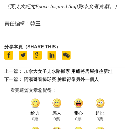
（英文大紀元Epoch Inspired Staff
對本文有貢獻。
）
責任編輯：韓玉
分享本頁（SHARE THIS）
上一篇：
加拿大女子走水路搬家 用船將房屋推往新址
下一篇：
阿湯哥看棒球賽 臉腫得像另外一個人
看完這篇文章您覺得：
给力
感人
開心
超扯
0票
0票
0票
0票