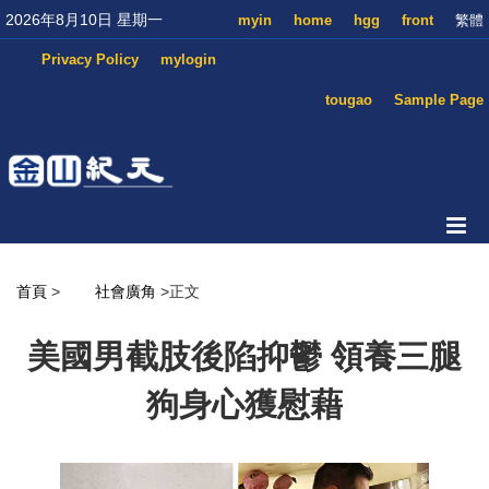
2026年8月10日 星期一
myin
home
hgg
front
繁體
Privacy Policy
mylogin
tougao
Sample Page
首頁
>
社會廣角
>正文
美國男截肢後陷抑鬱 領養三腿
狗身心獲慰藉