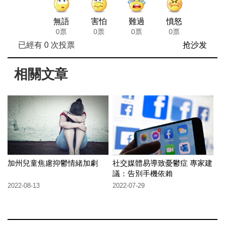
無語
害怕
難過
憤怒
0票
0票
0票
0票
已經有
0
次投票
抢沙发
相關文章
加州兒童焦慮抑鬱情緒加劇
社交媒體易導致憂鬱症 專家建
議：告別手機依賴
2022-08-13
2022-07-29