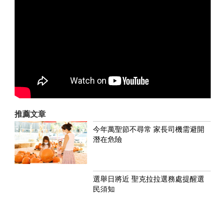
推薦文章
今年萬聖節不尋常 家長司機需避開
潛在危險
選舉日將近 聖克拉拉選務處提醒選
民須知