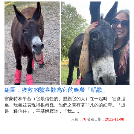
組圖：獲救的驢喜歡為它的晚餐「唱歌」
當蒙特和平基（它最信任的、照顧它的人）在一起時，它會追
逐、玩耍並表現得很愚蠢。他們之間有著非凡的的紐帶。「這
是一種信任」，平基解釋道，「我......
人氣：
76
發布日期：
2022-11-08