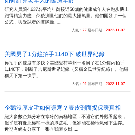
如何計算老年人的健康年齡
研究人員讓4,637名平均年齡接近50歲的健康成年人在跑步機上
跑得精疲力盡，然後測量他們的最大攝氧量。他們開發了一個
公式，與受試者的實際最......
人氣：
77
發布日期：
2022-11-07
美國男子1分鐘拍手1140下 破世界紀錄
你拍手的速度有多快？美國愛荷華州一名男子在1分鐘內拍手
1,140下，刷新了吉尼斯世界紀錄（又稱金氏世界紀錄）。他堪
稱天下第一快手。
人氣：
91
發布日期：
2022-11-07
企鵝沒厚皮毛如何禦寒？表皮剖面揭保暖真相
絕大多數企鵝分布在寒冷的南極地區，不過它們外觀看起來，
似乎沒有像北極熊一樣的厚皮毛，但卻能在極地氣候下生存。
近期有網友分享了一張企鵝表皮斷......