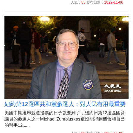
人氣：
65
發布日期：
2022-11-06
紐約第12選區共和黨參選人：對人民有用最重要
美國中期選舉競選投票的日子就要到了，紐約州第12選區國會
議員的參選人之一Michael Zumbluskas還沒能得到機會和自己
的對手12......