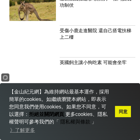
功制伏
受傷小鹿走進醫院 還自己搭電扶梯
上二樓
英國飼主讓小狗吃素 可能會坐牢
【金山紀元網】為維持網站最基本運作，採用
社交媒體易導致憂鬱症 專家建議：
簡單的cookies。如繼續瀏覽本網站，即表示
告別手機依賴
您同意我們使用cookies。如果您不同意，可
同意
以選擇：
拒絕並關閉網頁
更多cookies、隱私
權聲明可參考我們的「
隱私權與條款
」
心跳飆升至每分鐘411下 女子瀕死遊
》了解更多
歷天堂