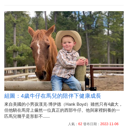
組圖：4歲牛仔在馬兒的陪伴下健康成長
來自美國的小男孩漢克‧博伊德（Hank Boyd）雖然只有4歲大，
但他騎在馬背上儼然一位真正的西部牛仔。他與家裡飼養的一
匹馬兒幾乎是形影不......
人氣：
62
發布日期：
2022-11-06