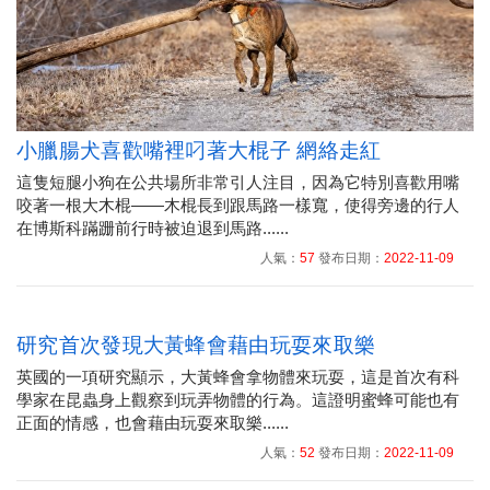
小臘腸犬喜歡嘴裡叼著大棍子 網絡走紅
這隻短腿小狗在公共場所非常引人注目，因為它特別喜歡用嘴
咬著一根大木棍——木棍長到跟馬路一樣寬，使得旁邊的行人
在博斯科蹣跚前行時被迫退到馬路......
人氣：
57
發布日期：
2022-11-09
研究首次發現大黃蜂會藉由玩耍來取樂
英國的一項研究顯示，大黃蜂會拿物體來玩耍，這是首次有科
學家在昆蟲身上觀察到玩弄物體的行為。這證明蜜蜂可能也有
正面的情感，也會藉由玩耍來取樂......
人氣：
52
發布日期：
2022-11-09