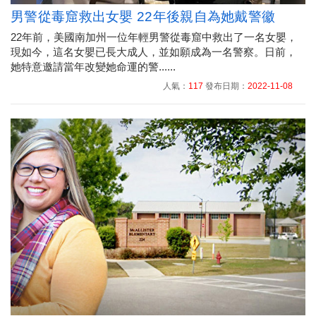
男警從毒窟救出女嬰 22年後親自為她戴警徽
22年前，美國南加州一位年輕男警從毒窟中救出了一名女嬰，
現如今，這名女嬰已長大成人，並如願成為一名警察。日前，
她特意邀請當年改變她命運的警......
人氣：
117
發布日期：
2022-11-08