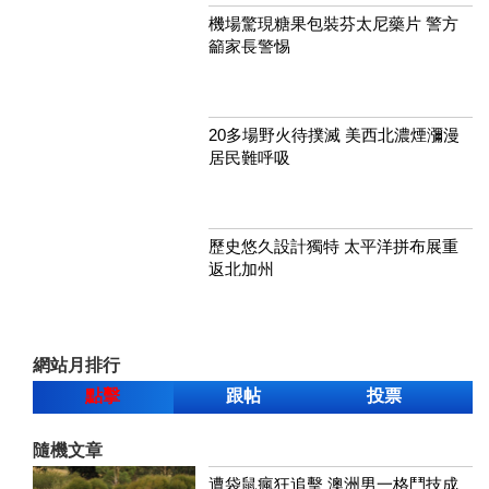
機場驚現糖果包裝芬太尼藥片 警方
籲家長警惕
20多場野火待撲滅 美西北濃煙瀰漫
居民難呼吸
歷史悠久設計獨特 太平洋拼布展重
返北加州
網站月排行
點擊
跟帖
投票
隨機文章
遭袋鼠瘋狂追擊 澳洲男一格鬥技成