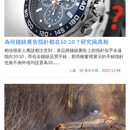
為何鐘錶廣告指針都在10:10？研究揭真相
相信很多人應該都注意到，各品牌鐘錶廣告上的指針似乎永遠
指向10:10，而你去鐘錶店買手錶，那些櫥窗裡展示的手錶指針
也無不例外地均設置為10......
人氣：
56
發布日期：
2022-11-09