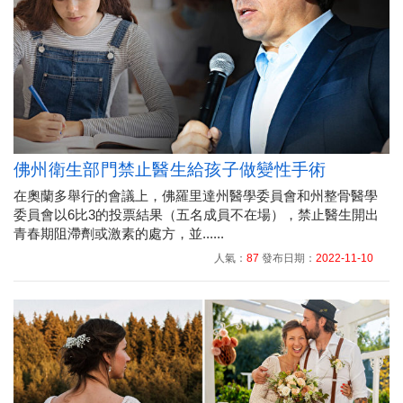
佛州衛生部門禁止醫生給孩子做變性手術
在奧蘭多舉行的會議上，佛羅里達州醫學委員會和州整骨醫學
委員會以6比3的投票結果（五名成員不在場），禁止醫生開出
青春期阻滯劑或激素的處方，並......
人氣：
87
發布日期：
2022-11-10