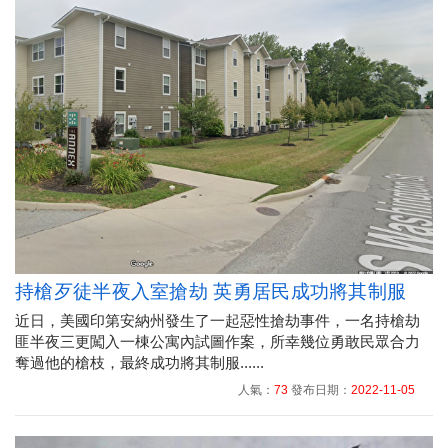
持槍歹徒半夜入室搶劫 英勇居民成功將其制服
近日，美國印第安納州發生了一起惡性搶劫事件，一名持槍劫
匪半夜三更闖入一棟公寓內試圖作案，所幸幾位勇敢民眾合力
奪過他的槍枝，最終成功將其制服......
人氣：
73
發布日期：
2022-11-05