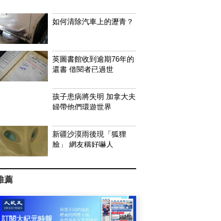
如何清除汽車上的瀝青？
英圖書館收到逾期76年的
還書 借閱者已過世
孩子患病將失明 加拿大夫
婦帶他們環遊世界
新疆沙漠雨後現「狐狸
臉」 網友稱好嚇人
推薦