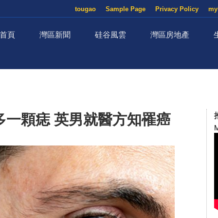
tougao
Sample Page
Privacy Policy
my
首頁
灣區新聞
硅谷風雲
灣區房地產
多一顆痣 英男就醫方知罹癌
M