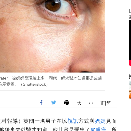
inkwater）被媽媽發現臉上多一顆痣，經求醫才知道那是皮膚
示意圖。（Shutterstock）
大
小
正|简
者陳俊村報導）英國一名男子在以
視訊
方式與
媽媽
見面
他後來去就醫才知道，他其實是罹患了
皮膚癌
。所