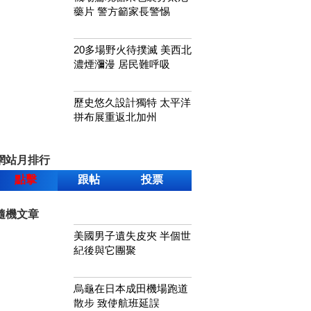
藥片 警方籲家長警惕
20多場野火待撲滅 美西北
濃煙瀰漫 居民難呼吸
歷史悠久設計獨特 太平洋
拼布展重返北加州
網站月排行
點擊
跟帖
投票
隨機文章
美國男子遺失皮夾 半個世
紀後與它團聚
烏龜在日本成田機場跑道
散步 致使航班延誤