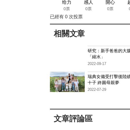
给力
感人
開心
0票
0票
0票
已經有
0
次投票
相關文章
研究：新手爸爸的大
「縮水」
2022-09-17
瑞典女備受打擊後陸
十子 終圓母親夢
2022-07-29
文章評論區