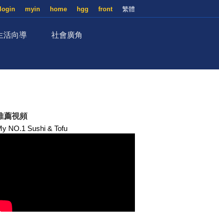
login
myin
home
hgg
front
繁體
生活向導
社會廣角
推薦視頻
y NO.1 Sushi & Tofu