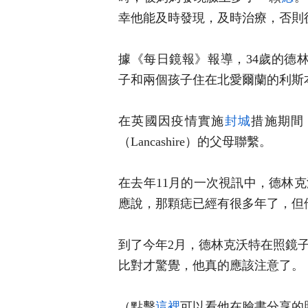
幸他能及時發現，及時治療，否則
據《每日鏡報》報導，34歲的德林克沃特
子和兩個孩子住在北愛爾蘭的利斯本（L
在英國因疫情實施
封城
措施期間
（Lancashire）的父母聯繫。
在去年11月的一次視訊中，德林
應說，那顆痣已經有很多年了，但
到了今年2月，德林克沃特在照鏡
比對才驚覺，他真的應該注意了。
（點擊
這裡
可以看他在臉書分享的