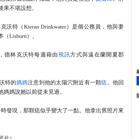
後果不堪設想。
（Kieran Drinkwater）是個公務員，他與妻
isburn）。
，德林克沃特每週藉由
視訊
方式與遠在蘭開夏郡
克沃特的
媽媽
注意到他的太陽穴附近有一顆
痣
。他回
他媽媽說她以前從未見過。
子時發現，那顆痣似乎變大了一點。他拿出舊照片來
照片）