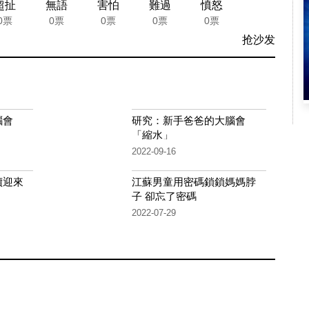
超扯
無語
害怕
難過
憤怒
0票
0票
0票
0票
0票
抢沙发
腦會
研究：新手爸爸的大腦會
「縮水」
2022-09-16
續迎來
江蘇男童用密碼鎖鎖媽媽脖
子 卻忘了密碼
2022-07-29