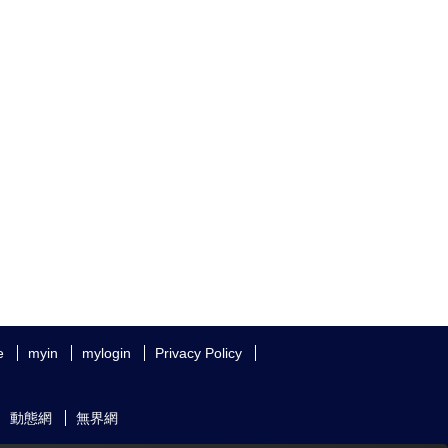
e
myin
mylogin
Privacy Policy
動態網
無界網