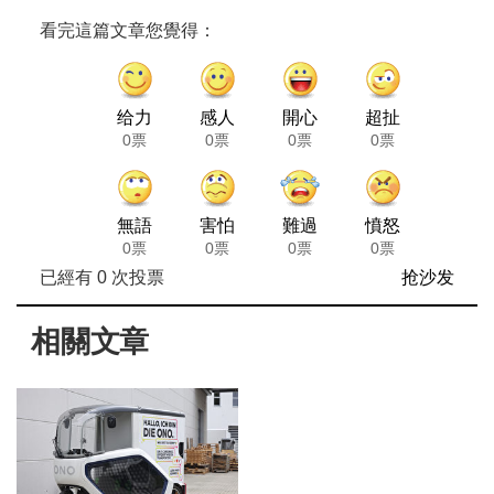
看完這篇文章您覺得：
给力
感人
開心
超扯
0票
0票
0票
0票
無語
害怕
難過
憤怒
0票
0票
0票
0票
已經有
0
次投票
抢沙发
相關文章