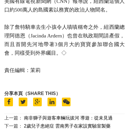
美國有線電視新聞網（CNN）報導說，紐西蘭這個人
口約500萬人的島國素以務實的政治人物聞名。
除了詹特騎車去生小孩令人嘖嘖稱奇之外，紐西蘭總
理阿德恩（Jacinda Ardern）也曾在執政期間請產假，
而且首開先河地帶著3個月大的寶寶參加聯合國大
會，同樣受到外界矚目。◇
責任編輯：茉莉
分享本頁（SHARE THIS）
上一篇：
南非獅子與遊客車輛玩拔河 導遊：從未見過
下一篇：
2歲兒子患絕症 雲南男子在家設實驗室製藥