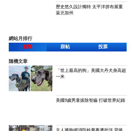
歷史悠久設計獨特 太平洋拼布展重
返北加州
網站月排行
點擊
跟帖
投票
隨機文章
「世上最高的狗」美國大丹犬身高超
一米
美國9歲男童拔除智齒 打破世界紀錄
主人將狗綁消防栓棄養遭批評 背後