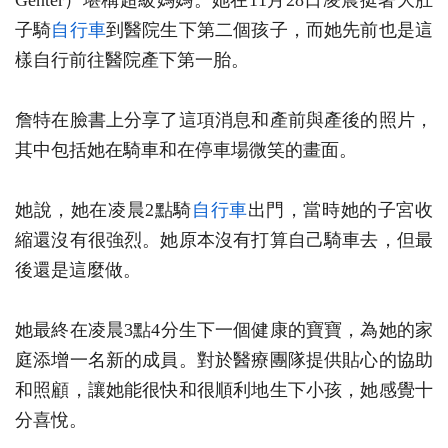
Genter）堪稱超級媽媽。她在11月28日凌晨挺著大肚
子騎
自行車
到醫院生下第二個孩子，而她先前也是這
樣自行前往醫院產下第一胎。
詹特在臉書上分享了這項消息和產前與產後的照片，
其中包括她在騎車和在停車場微笑的畫面。
她說，她在凌晨2點騎
自行車
出門，當時她的子宮收
縮還沒有很強烈。她原本沒有打算自己騎車去，但最
後還是這麼做。
她最終在凌晨3點4分生下一個健康的寶寶，為她的家
庭添增一名新的成員。對於醫療團隊提供貼心的協助
和照顧，讓她能很快和很順利地生下小孩，她感覺十
分喜悅。