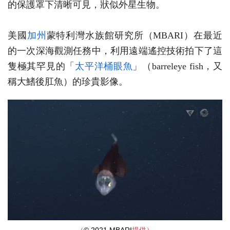
的保護罩下清晰可見，狀似外星生物。
美國
加州
蒙特利灣水族館研究所（MBARI）在最近
的一次深海觀測任務中，利用遠端遙控技術拍下了這
隻極其罕見的「
太平洋桶眼魚
」（barreleye fish，又
稱大鰭後肛魚）的珍貴影像。