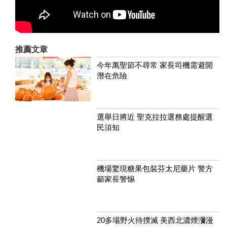
推薦文章
今年萬聖節不尋常 家長司機需避開
潛在危險
選舉日將近 聖克拉拉選務處提醒選
民須知
機場驚現糖果包裝芬太尼藥片 警方
籲家長警惕
20多場野火待撲滅 美西北濃煙瀰漫