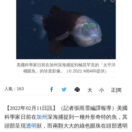
美國科學家日前在加州深海捕捉到極其罕見的「太平洋
桶眼魚」的珍貴影像。（© 2021 MBARI提供）
人氣：163
大
小
正|简
【2022年02月11日訊】
（記者張雨霏編譯報導）美國
科學家日前在
加州
深海捕捉到一種外形奇特的魚，其
頭部呈現
透明
狀，而兩顆大大的綠色眼珠在頭部透明