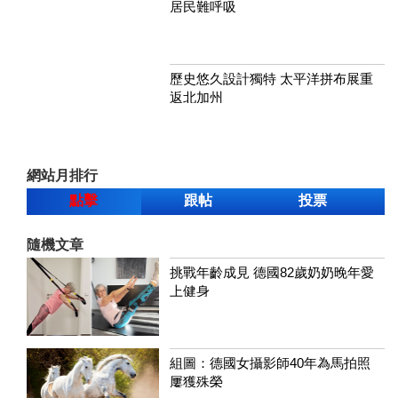
居民難呼吸
歷史悠久設計獨特 太平洋拼布展重
返北加州
網站月排行
點擊
跟帖
投票
隨機文章
挑戰年齡成見 德國82歲奶奶晚年愛
上健身
組圖：德國女攝影師40年為馬拍照
屢獲殊榮