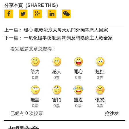
分享本頁（SHARE THIS）
上一篇：
暖心 獲救流浪犬每天趴門外痴等恩人回家
下一篇：
一氧化碳半夜泄漏 狗狗及時喚醒主人救全家
看完這篇文章您覺得：
给力
感人
開心
超扯
0票
0票
0票
0票
無語
害怕
難過
憤怒
0票
0票
0票
0票
已經有
0
次投票
抢沙发