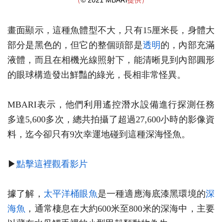
（
© 2021 MBARI
提供）
畫面顯示，這種魚體型不大，只有15厘米長，身體大
部分是黑色的，但它的整個頭部是
透明
的，內部充滿
液體，而且在相機光線照射下，能清晰見到內部圓形
的眼球構造發出鮮豔的綠光，長相非常怪異。
MBARI表示，他們利用遙控潛水設備進行探測任務
多達5,600多次，總共拍攝了超過27,600小時的影像資
料，迄今卻只有9次幸運地碰到這種深海怪魚。
▶
點擊這裡觀看影片
據了解，
太平洋桶眼魚
是一種適應海底漆黑環境的
深
海魚
，通常棲息在大約600米至800米的深海中，主要