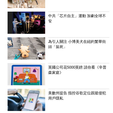
中共「芯片自主」運動 加劇全球不
安
為引人關注 小博美犬在紐約繁華街
頭「裝死」
英國公司花5000英鎊 請你看《辛普
森家庭》
美數州提告 指控谷歌定位跟蹤侵犯
用戶隱私