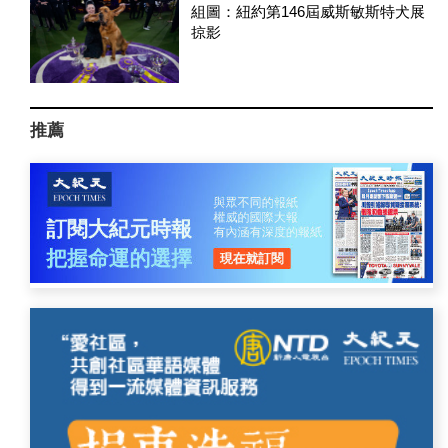
組圖：紐約第146屆威斯敏斯特犬展
掠影
推薦