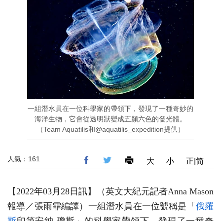
一組潛水員在一位科學家的帶領下，發現了一種奇妙的
海洋生物，它會從透明狀變成五顏六色的發光體。
（Team Aquatilis和@aquatilis_expedition提供）
人氣：161
大
小
正|简
【2022年03月28日訊】
（英文大紀元記者Anna Mason
報導／張雨霏編譯
）
一組潛水員在一位號稱是「
俄羅