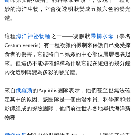
斯
印第安納‧瓊斯」的科學家帶領下，發現了一種奇
妙的海洋生物，它會從透明狀變成五顏六色的發光
體。
這種
海洋神祕物種
之一——凝膠狀
帶櫛水母
（學名
Cestum veneris）有一種複雜的機制來保護自己免受掠
食者的傷害，它能將自己嬌嫩的中心部位層層包裹起
來。但這仍不能準確解釋為什麼它能在短短的幾分鐘
內從透明轉變為多彩的發光體。
來自
俄羅斯
的Aquitilis團隊表示，他們甚至也無法確
定其中的原因。該團隊是一個由潛水員、科學家和攝
影師組成的探險團隊，他們前往世界各地尋找海洋新
物種。