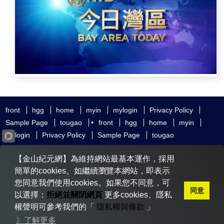
front
hgg
home
myin
mylogin
Privacy Policy
Sample Page
tougao
•
front
hgg
home
myin
mylogin
Privacy Policy
Sample Page
tougao
友好鏈接
追查國際
新唐人電視
神韻藝術團
【金山紀元網】為維持網站最基本運作，採用
大紀元時報
希望之聲
全球退黨服務中心
明慧網
動態網
簡單的cookies。如繼續瀏覽本網站，即表示
無界網
您同意我們使用cookies。如果您不同意，可
同意
以選擇：
拒絕並關閉網頁
更多cookies、隱私
權聲明可參考我們的「
隱私權與條款
」
Copyright © 2020-2026 金山紀元. All Rights Reserved.
》了解更多