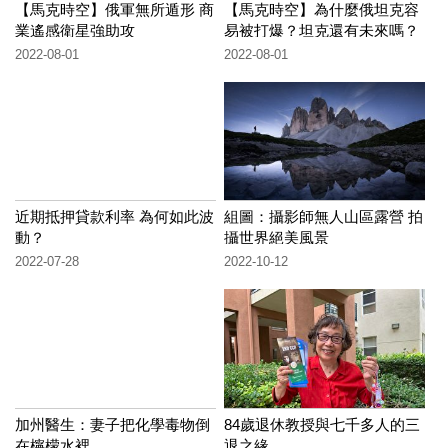
【馬克時空】俄軍無所遁形 商
【馬克時空】為什麼俄坦克容
業遙感衛星強助攻
易被打爆？坦克還有未來嗎？
2022-08-01
2022-08-01
近期抵押貸款利率 為何如此波
組圖：攝影師無人山區露營 拍
動？
攝世界絕美風景
2022-07-28
2022-10-12
加州醫生：妻子把化學毒物倒
84歲退休教授與七千多人的三
在檸檬水裡
退之緣