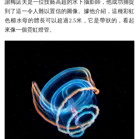
謝梅諾夫是一位技藝高超的水下攝影師，他成功捕捉
到了這一令人難以置信的圖像。據他介紹，這種彩虹
色櫛水母的體長可以超過2.5米，它是帶狀的，看起
來像一個霓虹燈管。