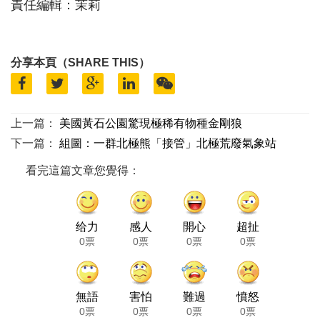
責任編輯：茉莉
分享本頁（SHARE THIS）
上一篇：
美國黃石公園驚現極稀有物種金剛狼
下一篇：
組圖：一群北極熊「接管」北極荒廢氣象站
看完這篇文章您覺得：
给力
感人
開心
超扯
0票
0票
0票
0票
無語
害怕
難過
憤怒
0票
0票
0票
0票