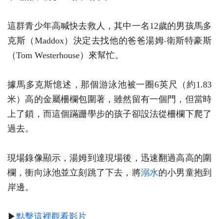
這群青少年高喊快去救人，其中一名12歲的男孩馬多
克斯（Maddox）決定去找他的爸爸湯姆‧衛斯特豪斯
（Tom Westerhouse）來幫忙。
據馬多克斯憶述，那個游泳池被一圈6英尺（約1.83
米）高的金屬柵欄包圍著，雖然留有一個門，但當時
上了鎖，而這個蹣跚學步的孩子卻設法從柵欄下爬了
過去。
現場錄像顯示，湯姆到達現場後，迅速翻過高高的圍
欄，衝向泳池並立刻跳了下去，將
溺水
的小男童抱到
岸邊。
▶
點擊這裡觀看影片