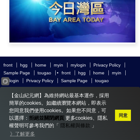
front
hgg
home
myin
mylogin
Privacy Policy
Sample Page
tougao
•
front
hgg
home
myin
mylogin
Privacy Policy
Sample Page
tougao
友好鏈接
追查國際
新唐人電視
神韻藝術團
【金山紀元網】為維持網站最基本運作，採用
大紀元時報
希望之聲
全球退黨服務中心
明慧網
動態網
簡單的cookies。如繼續瀏覽本網站，即表示
無界網
您同意我們使用cookies。如果您不同意，可
同意
以選擇：
拒絕並關閉網頁
更多cookies、隱私
權聲明可參考我們的「
隱私權與條款
」
Copyright © 2020-2026 金山紀元. All Rights Reserved.
》了解更多