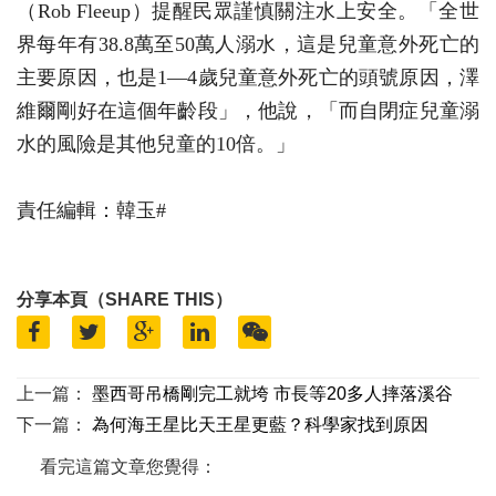
（Rob Fleeup）提醒民眾謹慎關注水上安全。「全世
界每年有38.8萬至50萬人溺水，這是兒童意外死亡的
主要原因，也是1—4歲兒童意外死亡的頭號原因，澤
維爾剛好在這個年齡段」，他說，「而自閉症兒童溺
水的風險是其他兒童的10倍。」
責任編輯：韓玉#
分享本頁（SHARE THIS）
上一篇：
墨西哥吊橋剛完工就垮 市長等20多人摔落溪谷
下一篇：
為何海王星比天王星更藍？科學家找到原因
看完這篇文章您覺得：