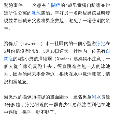
驚險事件，一名患有
自閉症
的4歲男童獨自離家並跳
進所住公寓的
泳池
遇險。幸好另一名鄰居男孩及時發
現並果斷喊來父親將男童救起，避免了一場悲劇的發
生。
勞倫斯（Lawrence）市一社區內的一個小型游
泳池
在
5月份還沒有開放。5月18日這天，社區內一位患有
自
閉症
的4歲小男孩澤維爾（Xavier）趁媽媽不注意，一
個人從自家公寓跑出去，徑直跳進空無一人的泳池
裡，因為他尚未學會游泳，很快在水中載浮載沉，情
況相當危急。
游泳池的攝像頭捕捉的畫面顯示，這名男童
溺水
長達
3分多鐘，泳池附近的一群青少年忽然注意到他在池
中遇險，幾乎一動不動了。