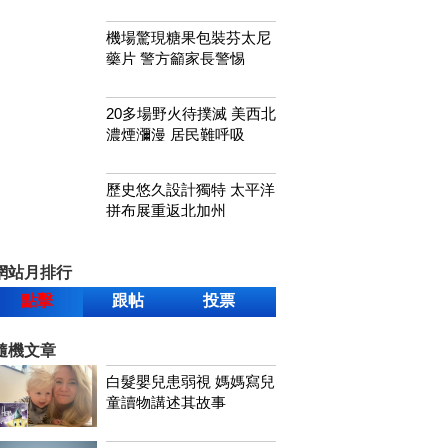
機場驚現糖果包裝芬太尼
藥片 警方籲家長警惕
20多場野火待撲滅 美西北
濃煙瀰漫 居民難呼吸
歷史悠久設計獨特 太平洋
拼布展重返北加州
網站月排行
點擊
跟帖
投票
隨機文章
白髮嬰兒患弱視 媽媽寫兒
童讀物講述其故事