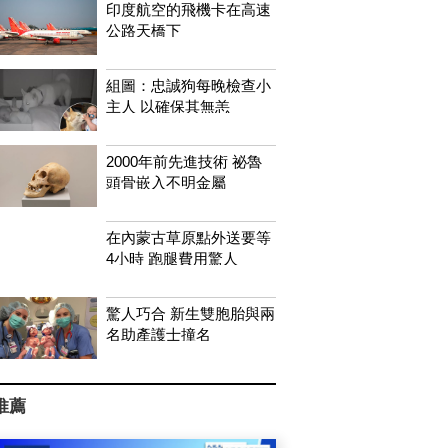
印度航空的飛機卡在高速
公路天橋下
組圖：忠誠狗每晚檢查小
主人 以確保其無恙
2000年前先進技術 祕魯
頭骨嵌入不明金屬
在內蒙古草原點外送要等
4小時 跑腿費用驚人
驚人巧合 新生雙胞胎與兩
名助產護士撞名
推薦