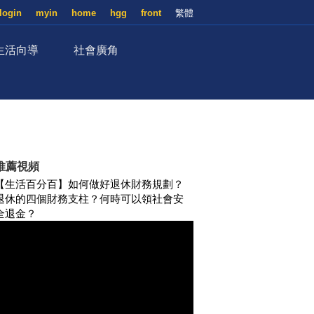
login
myin
home
hgg
front
繁體
生活向導
社會廣角
推薦視頻
【生活百分百】如何做好退休財務規劃？
退休的四個財務支柱？何時可以領社會安
全退金？