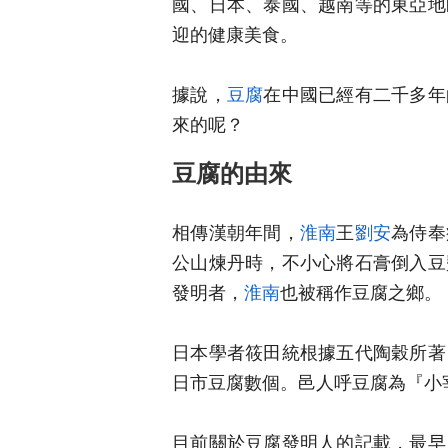
國、日本、泰國、越南等的東亞地
迎的健康美食。
據說，
豆腐
在中國已經有二千多年
來的呢？
豆腐的由來
相傳漢朝年間，
淮南
王
劉安
為侍奉
公山煉丹時，不小心將石膏倒入豆
發明者，
淮南
也被稱作豆腐之鄉。
日本學者筱田統根據五代陶穀所著
日市豆腐數個。邑人呼豆腐為『小
目前關於豆腐發明人的記載，最早