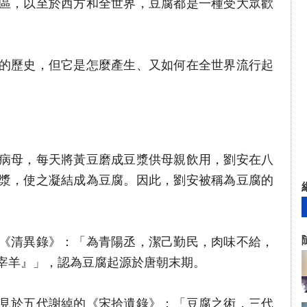
區，以至於西方和全世界，豆腐都是一種受大眾歡
的歷史，但它是怎麼產生、又如何在全世界流行起
病母，每天將黃豆磨成豆漿供母親飲用，劉安在八
漿，使之凝結成為豆腐。因此，劉安被稱為豆腐的
《清異錄》：「為青陽丞，潔己勤民，肉味不給，
宰羊』」，認為豆腐起源於唐朝末期。
見於五代謝綽的《宋拾遺錄》：「豆腐之術，三代