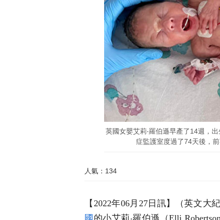
英國女嬰艾莉‧羅伯遜早產了14週，
症監護室度過了74天後，前不久
人氣：134
【2022年06月27日訊】
（英文大紀元
國
的小艾莉
‧
羅伯遜（Elli Robertso