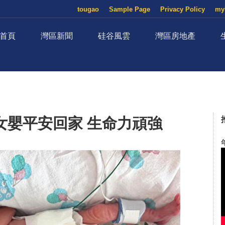
tougao
Sample Page
Privacy Policy
my
首頁
灣區新聞
硅谷風雲
灣區房地產
女嬰平安回家 生命力頑強