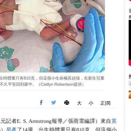
出生時體重只有810克，但這個小生命極其頑強，在新生兒重
平安回到家中。（Caitlyn Robertson提供）
大
小
正|简
記者E. S. Armstrong報導／張雨霏編譯
）
來自
英
n）
早產
了14週，出生時體重只有810克，但這個小