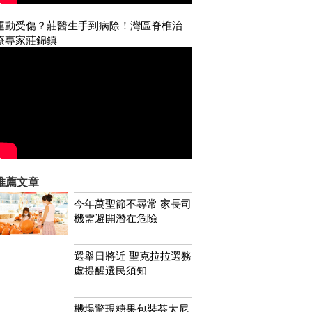
運動受傷？莊醫生手到病除！灣區脊椎治
療專家莊錦鎮
推薦文章
今年萬聖節不尋常 家長司
機需避開潛在危險
選舉日將近 聖克拉拉選務
處提醒選民須知
機場驚現糖果包裝芬太尼