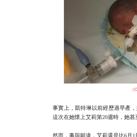
（C
事實上，凱特琳以前經歷過早產，
這次在她懷上艾莉第20週時，她
然而，事與願違，艾莉還是比6月1