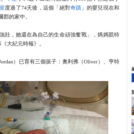
室
度過了74天後，這個「絕對
奇蹟
」的嬰兒現在和
爾郡的家中。
強壯，她還在為自己的生命頑強奮戰」，媽媽凱特
n）告訴《大紀元時報》。
ordan）已育有三個孩子：奧利弗（Oliver）、亨特