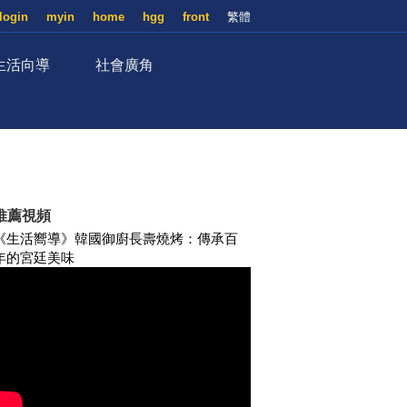
login
myin
home
hgg
front
繁體
生活向導
社會廣角
推薦視頻
《生活嚮導》韓國御廚長壽燒烤：傳承百
年的宮廷美味