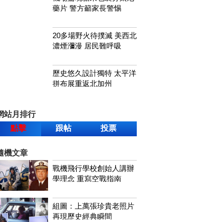
藥片 警方籲家長警惕
20多場野火待撲滅 美西北
濃煙瀰漫 居民難呼吸
歷史悠久設計獨特 太平洋
拼布展重返北加州
網站月排行
點擊
跟帖
投票
隨機文章
戰機飛行學校創始人講辦
學理念 重寫空戰指南
組圖：上萬張珍貴老照片
再現歷史經典瞬間