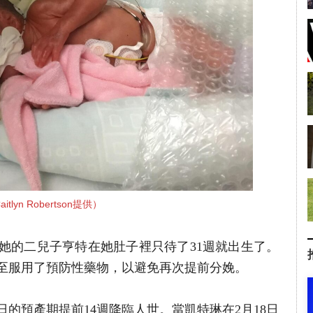
aitlyn Robertson提供）
她的二兒子亨特在她肚子裡只待了31週就出生了。
甚至服用了預防性藥物，以避免再次提前分娩。
日的預產期提前14週降臨人世。當凱特琳在2月18日