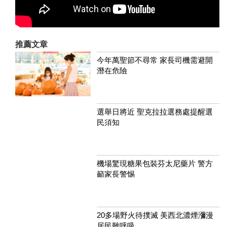
推薦文章
今年萬聖節不尋常 家長司機需避開
潛在危險
選舉日將近 聖克拉拉選務處提醒選
民須知
機場驚現糖果包裝芬太尼藥片 警方
籲家長警惕
20多場野火待撲滅 美西北濃煙瀰漫
居民難呼吸