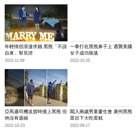
年輕情侶浪漫求婚 黑熊「不請
一拳打在黑熊鼻子上 遇襲美國
自來」幫見證
女子成功脫逃
2022-11-09
2022-10-25
亞馬遜司機送貨時撞上黑熊 但
闖入兩歲男童慶生會 康州黑熊
他沒有退縮
眾目下大吃蛋糕
2022-10-23
2022-09-17