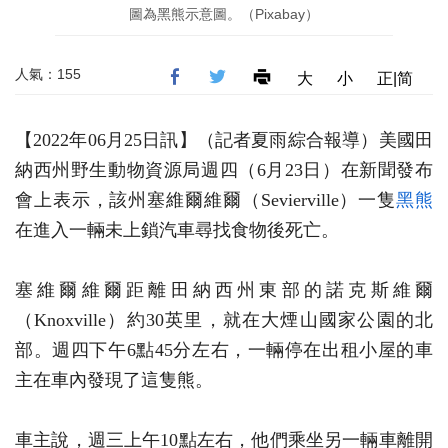
圖為黑熊示意圖。（Pixabay）
人氣：155
大
小
正|简
【2022年06月25日訊】（記者夏雨綜合報導）美國田
納西州野生動物資源局週四（6月23日）在新聞發布
會上表示，該州塞維爾維爾（Sevierville）一隻
黑熊
在進入一輛未上鎖汽車尋找食物後死亡。
塞維爾維爾距離田納西州東部的諾克斯維爾
（Knoxville）約30英里，就在大煙山國家公園的北
部。週四下午6點45分左右，一輛停在出租小屋的車
主在車內發現了這隻熊。
車主說，週三上午10點左右，他們乘坐另一輛車離開