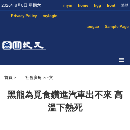
2026年8月8日 星期六
myin
home
hgg
front
繁體
Privacy Policy
mylogin
tougao
Sample Page
首頁
>
社會廣角
>正文
黑熊為覓食鑽進汽車出不來 高
溫下熱死