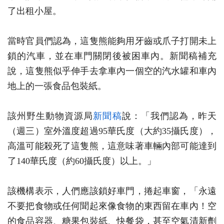
了出租小屋。
當時官員們認為，這隻熊能夠用牙齒或爪子打開未上
鎖的汽車，並在車門關閉後被困車內。新聞稿補充
說，這隻熊似乎伸手去拿車內一個空的汽水罐和車內
地上的一張食品包裝紙。
該州野生動物資源局
新聞稿
說：「我們認為，昨天
（週三）室外溫度超過95華氏度（大約35攝氏度），
高溫可能殺死了這隻熊，這意味著車輛內部可能達到
了140華氏度（約60攝氏度）以上。」
該機構表示，人們應該鎖好車門，捲起車窗，「永遠
不要把食物或任何聞起來像食物的東西留在車內！空
的食品容器、糖果包裝紙、快餐袋，甚至空氣清新劑