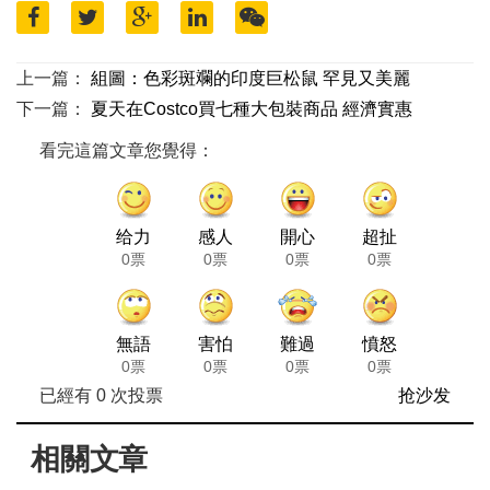
上一篇：
組圖：色彩斑斕的印度巨松鼠 罕見又美麗
下一篇：
夏天在Costco買七種大包裝商品 經濟實惠
看完這篇文章您覺得：
给力
感人
開心
超扯
0票
0票
0票
0票
無語
害怕
難過
憤怒
0票
0票
0票
0票
已經有
0
次投票
抢沙发
相關文章