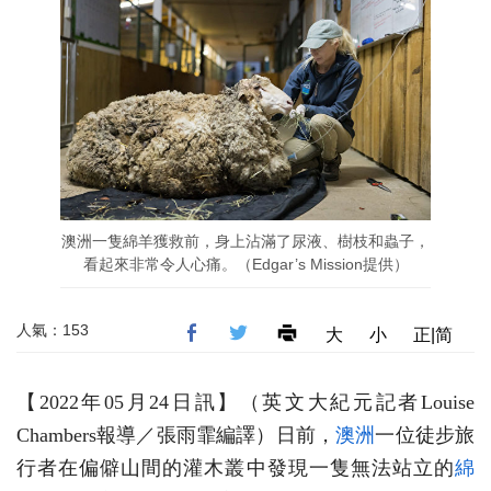
澳洲一隻綿羊獲救前，身上沾滿了尿液、樹枝和蟲子，
看起來非常令人心痛。（Edgar’s Mission提供）
人氣：153
大
小
正|简
【2022年05月24日訊】
（英文大紀元記者Louise
Chambers報導／張雨霏編譯
）
日前，
澳洲
一位徒步旅
行者在偏僻山間的灌木叢中發現一隻無法站立的
綿