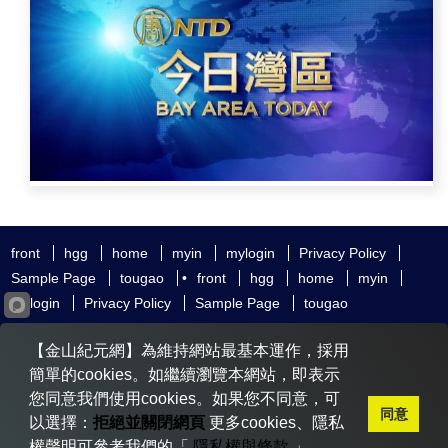
front
hgg
home
myin
mylogin
Privacy Policy
Sample Page
tougao
•
front
hgg
home
myin
mylogin
Privacy Policy
Sample Page
tougao
友好鏈接
追查國際
新唐人電視
神韻藝術團
【金山紀元網】為維持網站最基本運作，採用
大紀元時報
希望之聲
全球退黨服務中心
明慧網
動態網
簡單的cookies。如繼續瀏覽本網站，即表示
無界網
您同意我們使用cookies。如果您不同意，可
同意
以選擇：
拒絕並關閉網頁
更多cookies、隱私
權聲明可參考我們的「
隱私權與條款
」