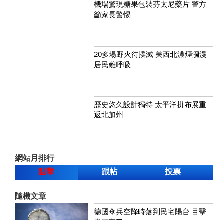
機場驚現糖果包裝芬太尼藥片 警方
籲家長警惕
20多場野火待撲滅 美西北濃煙瀰漫
居民難呼吸
歷史悠久設計獨特 太平洋拼布展重
返北加州
網站月排行
點擊
跟帖
投票
隨機文章
德國傘兵空降時落到民宅陽台 目擊