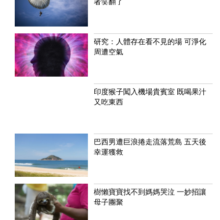
者笑翻了
研究：人體存在看不見的場 可淨化
周遭空氣
印度猴子闖入機場貴賓室 既喝果汁
又吃東西
巴西男遭巨浪捲走流落荒島 五天後
幸運獲救
樹懶寶寶找不到媽媽哭泣 一妙招讓
母子團聚