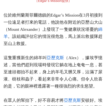
（Edgar’s Mission提供）
位於維州蘭斯菲爾德鎮的Edgar’s Mission在3月初接到
一位遠足者打來的電話，他說他在附近的亞歷山大山
（Mount Alexander）上發現了一隻健康狀況堪憂的
綿
羊
。該組織評估它的情況很危急，馬上派出救援隊趕
至山上救援。
這隻重獲新生的綿羊叫
亞歷克斯
（Alex），據埃亨憶
述，當他們趕到現場時發現它躺在地上奄奄一息，甚
至連頭都抬不起來，身上的羊毛又髒又厚，沾滿了尿
液、樹枝和蟲子，看起來非常令人心痛。但令人欣喜
的是，它的眼神裡透露著一種很強烈的求生慾望。
在眾人的幫抬下，好不容易才將
亞歷克斯
安頓好。埃