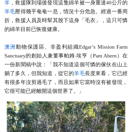
羊
，救援隊到場後發現這隻綿羊被一身重達40公斤的
羊毛
壓得幾乎奄奄一息，情況十分危急。經過一番周
折，救援人員及時幫其脫下這身「毛衣」，這只可憐
的綿羊目前已恢復健康。
澳洲
動物保護區、非盈利組織Edgar’s Mission Farm
Sanctuary的創始人兼董事帕姆‧埃亨（Pam Ahern）在
一份新聞稿中說：「我不知道這個可憐的傢伙在山上
躺了多久，但我知道，從它的
羊毛
長度來看，它已經
有很多年沒剪過毛了，而且如果它當時沒有被發現，
它很可能已經離開這個世界了。」