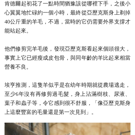
肯德爾起初花了一點時間猶豫該從哪裡下手，之後小
心翼翼地忙碌約一個小時，最終從亞歷克斯身上剃掉
40公斤重的羊毛，不過，當時的它仍需要外界支撐才
能站起來。
他們修剪完羊毛後，發現亞歷克斯看起來個頭很大，
事實上它已經瘦成皮包骨，與同年齡的羊比起來相當
營養不良。
埃亨推測，這隻羊似乎是在幼年時期就從農場逃走，
至少6年沒有再修剪過毛髮，身上沾滿樹枝、尿液、
葉子和蟲子等，令它感到很不舒服，「像亞歷克斯身
上這麼豐富的毛量還是第一次見到」。