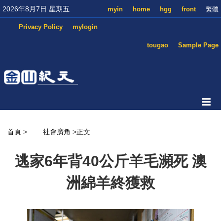
2026年8月7日 星期五
myin
home
hgg
front
繁體
Privacy Policy
mylogin
tougao
Sample Page
首頁
>
社會廣角
>正文
逃家6年背40公斤羊毛瀕死 澳
洲綿羊終獲救