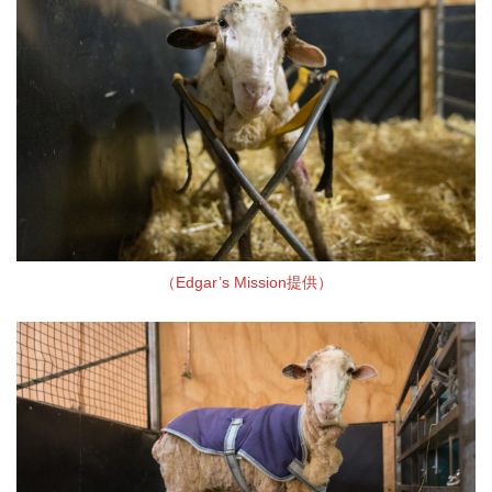
（Edgar’s Mission提供）