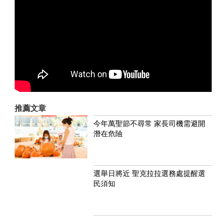
推薦文章
今年萬聖節不尋常 家長司機需避開
潛在危險
選舉日將近 聖克拉拉選務處提醒選
民須知