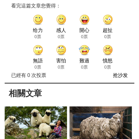
看完這篇文章您覺得：
给力
感人
開心
超扯
0票
0票
0票
0票
無語
害怕
難過
憤怒
0票
0票
0票
0票
已經有
0
次投票
抢沙发
相關文章