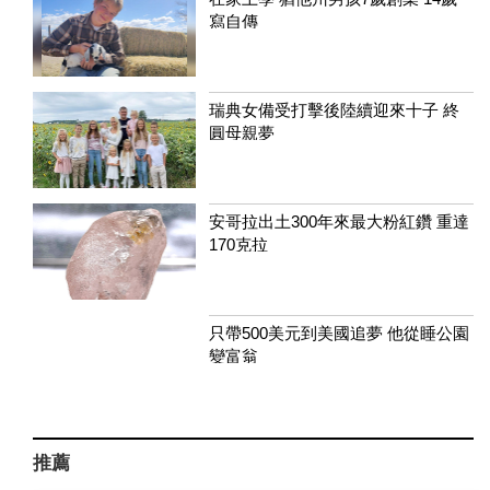
寫自傳
瑞典女備受打擊後陸續迎來十子 終
圓母親夢
安哥拉出土300年來最大粉紅鑽 重達
170克拉
只帶500美元到美國追夢 他從睡公園
變富翁
推薦