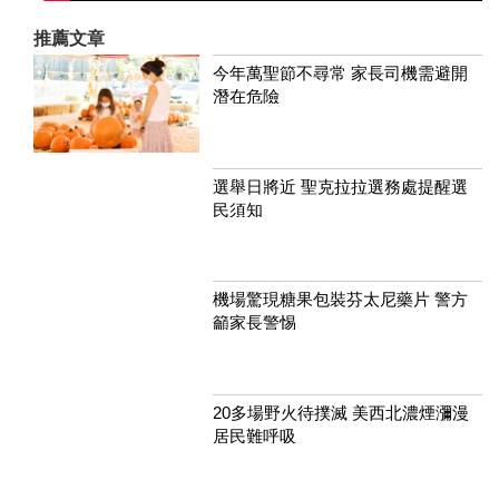
推薦文章
今年萬聖節不尋常 家長司機需避開
潛在危險
選舉日將近 聖克拉拉選務處提醒選
民須知
機場驚現糖果包裝芬太尼藥片 警方
籲家長警惕
20多場野火待撲滅 美西北濃煙瀰漫
居民難呼吸