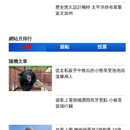
歷史悠久設計獨特 太平洋拼布展重
返北加州
網站月排行
點擊
跟帖
投票
隨機文章
從走私販手中救出的小熊享受泡泡浴
溫馨感人
遊客上電視稱讚西班牙景點 小偷竟
當場行竊
在家上學 猶他州男孩7歲創業 14歲