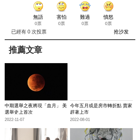
無語
害怕
難過
憤怒
0票
0票
0票
0票
已經有
0
次投票
抢沙发
推薦文章
中期選舉之夜將現「血月」 美
今年五月或是房市轉折點 賣家
選舉史上首次
趕著上市
2022-11-07
2022-08-01