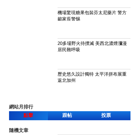
機場驚現糖果包裝芬太尼藥片 警方
籲家長警惕
20多場野火待撲滅 美西北濃煙瀰漫
居民難呼吸
歷史悠久設計獨特 太平洋拼布展重
返北加州
網站月排行
點擊
跟帖
投票
隨機文章