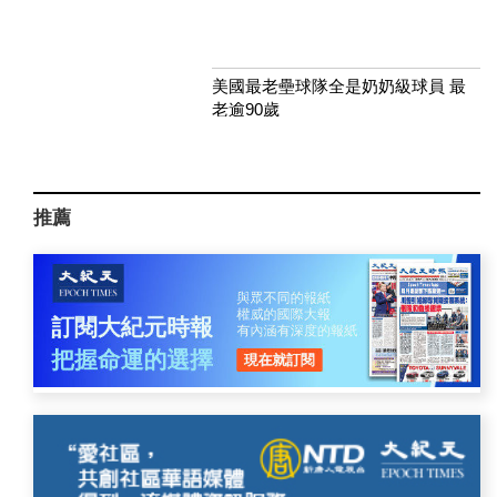
美國最老壘球隊全是奶奶級球員 最
老逾90歲
推薦