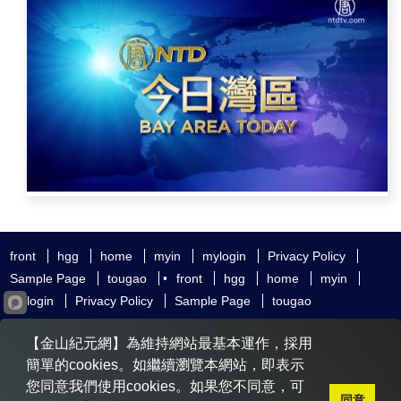
front
hgg
home
myin
mylogin
Privacy Policy
Sample Page
tougao
•
front
hgg
home
myin
mylogin
Privacy Policy
Sample Page
tougao
友好鏈接
追查國際
新唐人電視
神韻藝術團
【金山紀元網】為維持網站最基本運作，採用
大紀元時報
希望之聲
全球退黨服務中心
明慧網
動態網
簡單的cookies。如繼續瀏覽本網站，即表示
無界網
您同意我們使用cookies。如果您不同意，可
同意