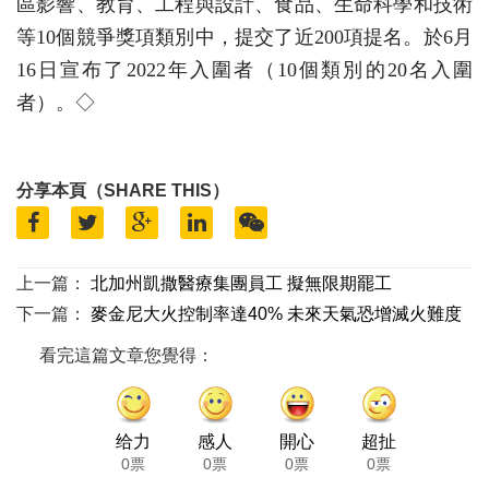
區影響、教育、工程與設計、食品、生命科學和技術
等10個競爭獎項類別中，提交了近200項提名。於6月
16日宣布了2022年入圍者（10個類別的20名入圍
者）。◇
分享本頁（SHARE THIS）
上一篇：
北加州凱撒醫療集團員工 擬無限期罷工
下一篇：
麥金尼大火控制率達40% 未來天氣恐增滅火難度
看完這篇文章您覺得：
给力
感人
開心
超扯
0票
0票
0票
0票