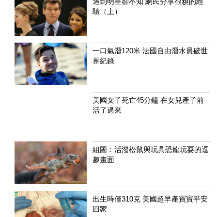
遇到明星卻不知 網民分享很糗的經
驗（上）
一口氣潛120米 法國自由潛水員破世
界紀錄
美國女子死亡45分鐘 在女兒產子前
活了過來
組圖：活潑松鼠與玩具恐龍玩耍的逗
趣畫面
出生時僅310克 美國超早產寶寶平安
回家