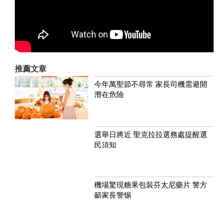
推薦文章
今年萬聖節不尋常 家長司機需避開
潛在危險
選舉日將近 聖克拉拉選務處提醒選
民須知
機場驚現糖果包裝芬太尼藥片 警方
籲家長警惕