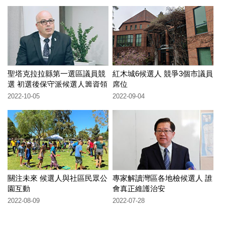
聖塔克拉拉縣第一選區議員競
紅木城6候選人 競爭3個市議員
選 初選後保守派候選人籌資領
席位
先
2022-10-05
2022-09-04
關注未來 候選人與社區民眾公
專家解讀灣區各地檢候選人 誰
園互動
會真正維護治安
2022-08-09
2022-07-28