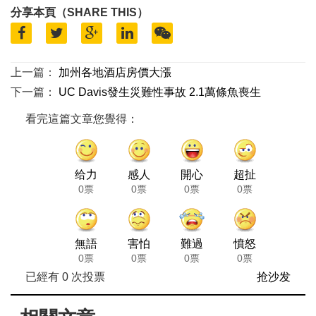
分享本頁（SHARE THIS）
上一篇：
加州各地酒店房價大漲
下一篇：
UC Davis發生災難性事故 2.1萬條魚喪生
看完這篇文章您覺得：
给力
感人
開心
超扯
0票
0票
0票
0票
無語
害怕
難過
憤怒
0票
0票
0票
0票
已經有
0
次投票
抢沙发