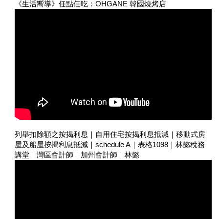
《生活嚮導》任點任吃：OHGANE 韓國燒烤店
列舉扣除額之按揭利息｜自用住宅按揭利息抵減｜移動式房
屋及船屋按揭利息抵減｜schedule A｜表格1098｜林懿稅務
講堂｜灣區會計師｜加州會計師｜林懿