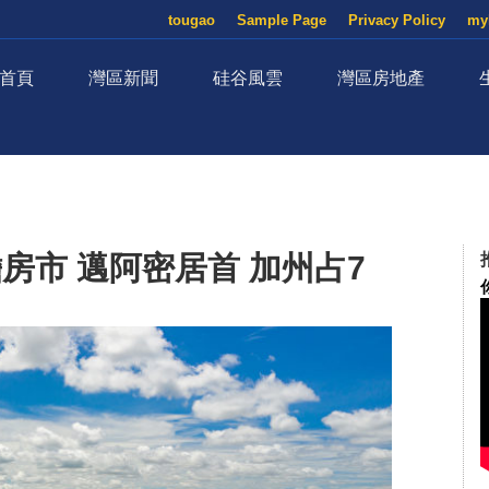
tougao
Sample Page
Privacy Policy
my
首頁
灣區新聞
硅谷風雲
灣區房地產
房市 邁阿密居首 加州占7