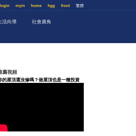
login
myin
home
hgg
front
繁體
生活向導
社會廣角
推薦視頻
你的屋頂還沒修嗎？做屋頂也是一種投資