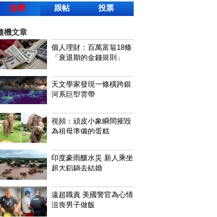
點擊
跟帖
投票
隨機文章
個人理財：百萬富翁18條
「衰退期的金錢規則」
天文學家發現一條橫跨銀
河系巨型雲帶
視頻：頑皮小象瞬間摧毀
為祖母準備的蛋糕
印度豪雨釀水災 新人乘坐
超大鋁鍋去結婚
遠超職責 美國警官為心情
沮喪男子做飯