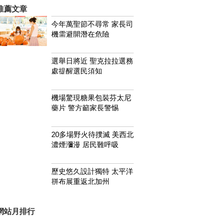
推薦文章
今年萬聖節不尋常 家長司
機需避開潛在危險
選舉日將近 聖克拉拉選務
處提醒選民須知
機場驚現糖果包裝芬太尼
藥片 警方籲家長警惕
20多場野火待撲滅 美西北
濃煙瀰漫 居民難呼吸
歷史悠久設計獨特 太平洋
拼布展重返北加州
網站月排行