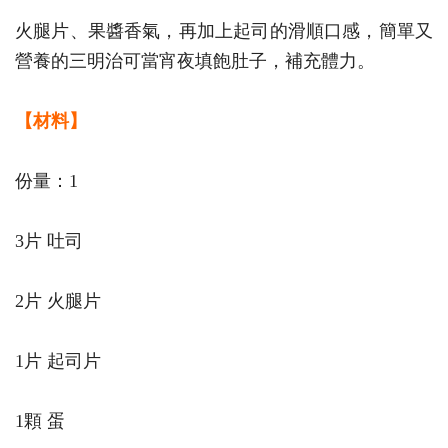
火腿片、果醬香氣，再加上起司的滑順口感，簡單又
營養的三明治可當宵夜填飽肚子，補充體力。
【材料】
份量：1
3片 吐司
2片 火腿片
1片 起司片
1顆 蛋