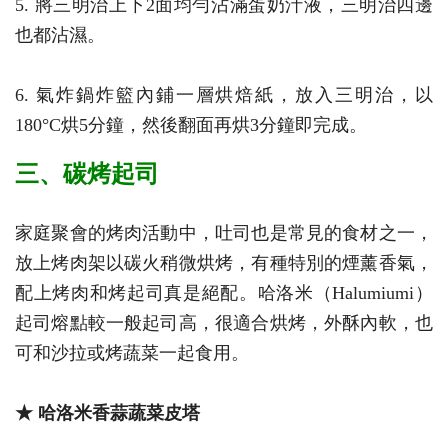
5. 將三明治上下2面均勻沾滿蛋奶汁液，三明治四邊
也都沾濕。
6. 氣炸鍋炸籃內鋪一層烘焙紙，放入三明治，以
180°C烘5分鐘，然後翻面再烘3分鐘即完成。
三、碳烤起司
家庭聚會的烤肉活動中，吐司也是常見的食材之一，
放上烤肉架以碳火稍微烘烤，有種特別的煙薰香氣，
配上烤肉和烤起司真是絕配。哈洛米（Halumiumi）
起司熔點較一般起司高，很適合烘烤，外酥內軟，也
可和沙拉或烤蔬菜一起食用。
★ 哈洛米香蒜蔬菜皮塔