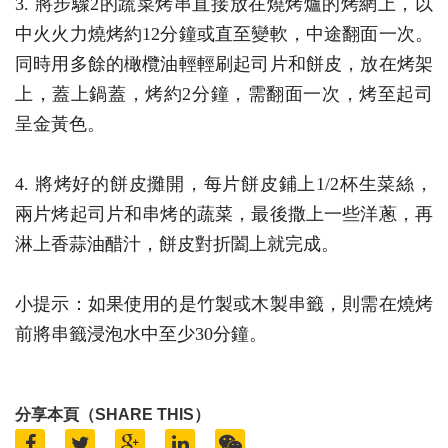
3. 將步驟2的蔬菜烤串直接放在燒烤爐的烤網上，以
中火火力燒烤約12分鐘或直至變軟，中途翻面一次。
同時用多餘的橄欖油輕輕刷起司片和餅皮，放在烤架
上，蓋上鍋蓋，烤約2分鐘，需翻面一次，烤至起司
呈金黃色。
4. 將烤好的餅皮攤開，每片餅皮鋪上1/2杯生菜絲，
兩片烤起司片和串烤的蔬菜，最後撒上一些洋蔥，再
淋上香蒜油醋汁，餅皮對折闔上就完成。
小提示：如果使用的是竹製或木製串籤，則需在燒烤
前將串籤浸泡水中至少30分鐘。
分享本頁（SHARE THIS）