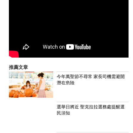
推薦文章
今年萬聖節不尋常 家長司機需避開
潛在危險
選舉日將近 聖克拉拉選務處提醒選
民須知