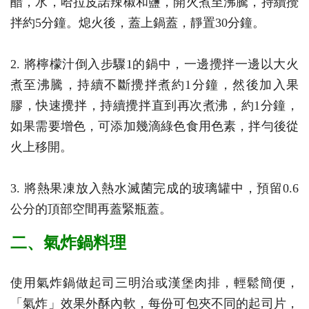
醋，水，哈拉皮諾辣椒和鹽，開火煮至沸騰，持續攪
拌約5分鐘。熄火後，蓋上鍋蓋，靜置30分鐘。
2. 將檸檬汁倒入步驟1的鍋中，一邊攪拌一邊以大火
煮至沸騰，持續不斷攪拌煮約1分鐘，然後加入果
膠，快速攪拌，持續攪拌直到再次煮沸，約1分鐘，
如果需要增色，可添加幾滴綠色食用色素，拌勻後從
火上移開。
3. 將熱果凍放入熱水滅菌完成的玻璃罐中，預留0.6
公分的頂部空間再蓋緊瓶蓋。
二、氣炸鍋料理
使用氣炸鍋做起司三明治或漢堡肉排，輕鬆簡便，
「氣炸」效果外酥內軟，每份可包夾不同的起司片，