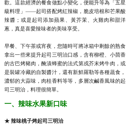
歡。這款經濟的餐食做點小變化，便能升等為「五星
級料理」——起司搭配烤紅辣椒，脆皮培根和芒果酸
辣醬；或是起司添加蘋果、黃芥茉、火雞肉和甜洋
蔥，真是喜愛辣味者的美味享受。
早餐、下午茶或宵夜，您隨時可將冰箱中剩餘的熟食
拿出一些來提升起司三明治口感，含有柳橙、小茴香
的古巴烤豬肉，醃漬蜂蜜的法式第戎芥末烤牛肉，或
是裝罐冷藏的自製醬汁，還有新鮮羅勒等各種蔬食，
濃郁的大蒜味，肉桂香料等等，多層次鹹香風味的起
司三明治，料理很簡單。
一、辣味水果新口味
★ 辣味桃子烤起司三明治