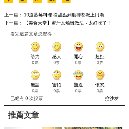
上一篇：
10道藍莓料理 從甜點到肋排都派上用場
下一篇：
【美食天堂】蜜汁叉燒雞做法～太好吃了！
看完這篇文章您覺得：
给力
感人
開心
超扯
0票
0票
0票
0票
無語
害怕
難過
憤怒
0票
0票
0票
0票
已經有
0
次投票
抢沙发
推薦文章