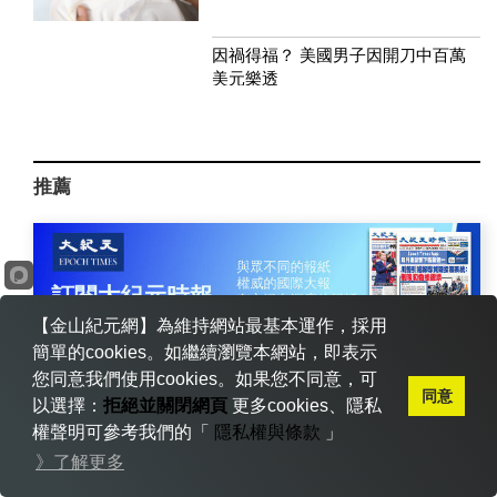
因禍得福？ 美國男子因開刀中百萬
美元樂透
推薦
【金山紀元網】為維持網站最基本運作，採用
簡單的cookies。如繼續瀏覽本網站，即表示
您同意我們使用cookies。如果您不同意，可
同意
以選擇：
拒絕並關閉網頁
更多cookies、隱私
權聲明可參考我們的「
隱私權與條款
」
》了解更多