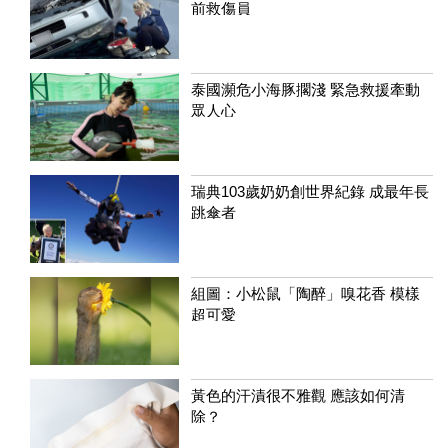
前救傷員
泰國瀕危小海豚擱淺 緊急救援牽動
眾人心
瑞典103歲奶奶創世界紀錄 成最年長
跳傘者
組圖：小松鼠「陶醉」嗅花香 模樣
超可愛
黃色的汗漬很不雅觀 應該如何清
除？