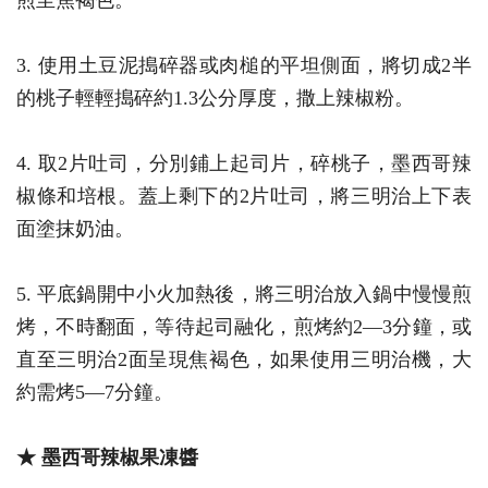
3. 使用土豆泥搗碎器或肉槌的平坦側面，將切成2半
的桃子輕輕搗碎約1.3公分厚度，撒上辣椒粉。
4. 取2片吐司，分別鋪上起司片，碎桃子，墨西哥辣
椒條和培根。蓋上剩下的2片吐司，將三明治上下表
面塗抹奶油。
5. 平底鍋開中小火加熱後，將三明治放入鍋中慢慢煎
烤，不時翻面，等待起司融化，煎烤約2—3分鐘，或
直至三明治2面呈現焦褐色，如果使用三明治機，大
約需烤5—7分鐘。
★ 墨西哥辣椒果凍醬