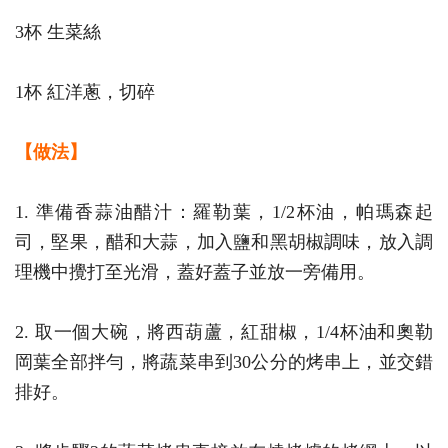
3杯 生菜絲
1杯 紅洋蔥，切碎
【做法
】
1. 準備香蒜油醋汁：羅勒葉，1/2杯油，帕瑪森起
司，堅果，醋和大蒜，加入鹽和黑胡椒調味，放入調
理機中攪打至光滑，蓋好蓋子並放一旁備用。
2. 取一個大碗，將西葫蘆，紅甜椒，1/4杯油和奧勒
岡葉全部拌勻，將蔬菜串到30公分的烤串上，並交錯
排好。