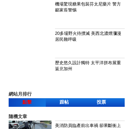
機場驚現糖果包裝芬太尼藥片 警方
籲家長警惕
20多場野火待撲滅 美西北濃煙瀰漫
居民難呼吸
歷史悠久設計獨特 太平洋拼布展重
返北加州
網站月排行
點擊
跟帖
投票
隨機文章
美消防員臨產前出車禍 卻果斷衝上