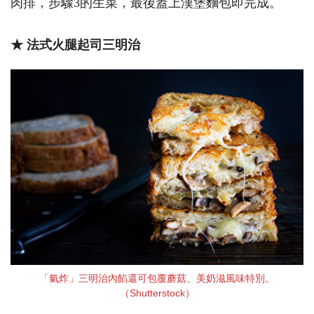
肉排，步驟3的生菜，最後蓋上漢堡麵包即完成。
★ 法式火腿起司三明治
「氣炸」三明治內餡還可包覆蘑菇、美奶滋風味特別。
（Shutterstock）