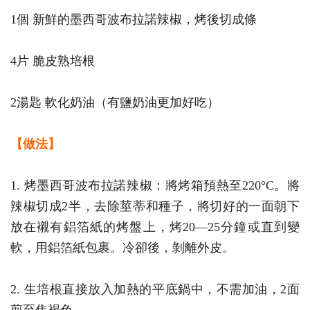
1個 新鮮的墨西哥波布拉諾辣椒，烤後切成條
4片 脆皮熟培根
2湯匙 軟化奶油（有鹽奶油更加好吃）
【做法】
1. 烤墨西哥波布拉諾辣椒：將烤箱預熱至220°C。將
辣椒切成2半，去除莖蒂和種子，將切好的一面朝下
放在襯有鋁箔紙的烤盤上，烤20—25分鐘或直到變
軟，用鋁箔紙包裹。冷卻後，剝離外皮。
2. 生培根直接放入加熱的平底鍋中，不需加油，2面
煎至焦褐色。