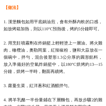
【做法】
1. 漢堡麵包如用平底鍋油煎，會有外酥內軟的口感，
如放烤箱加熱，則以110°C預熱後，烤約5分鐘即可。
2. 用烹飪噴霧劑在炸鍋籃上輕輕塗上一層油。將火雞
肉，橄欖油，奧勒岡葉，紅辣椒粉，鹽和大蒜放在一
個碗中，拌勻，混合後塑形1.3公分厚的圓形餡料，
放入準備好的空氣炸鍋籃中，以180°C烘烤約13—15
分鐘，烘烤一半時，翻面再續烤。
3. 蘿蔓生菜，紅洋蔥和紅酒醋拌勻。
4. 將羊乳酪一半份量鋪在下層麵包，再放步驟2的雞