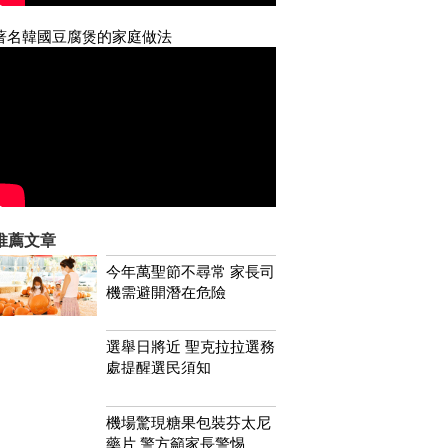
著名韓國豆腐煲的家庭做法
推薦文章
今年萬聖節不尋常 家長司
機需避開潛在危險
選舉日將近 聖克拉拉選務
處提醒選民須知
機場驚現糖果包裝芬太尼
藥片 警方籲家長警惕