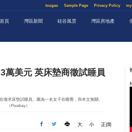
tougao
Sample Page
Privacy Policy
my
首頁
灣區新聞
硅谷風雲
灣區房地產
.3萬美元 英床墊商徵試睡員
ds」正在徵求床墊試睡員。圖為一名女子在睡覺，與本文無關。
（Pixabay）
大
小
正|简