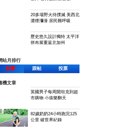
20多場野火待撲滅 美西北
濃煙瀰漫 居民難呼吸
歷史悠久設計獨特 太平洋
拼布展重返北加州
網站月排行
點擊
跟帖
投票
隨機文章
英國男子每周開坦克到超
市購物 小孩樂翻天
82歲奶奶24小時跑完125
公里 破世界紀錄