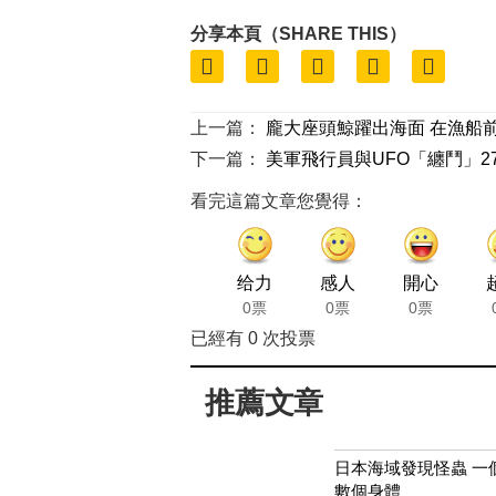
分享本頁（SHARE THIS）
上一篇：
龐大座頭鯨躍出海面 在漁船
下一篇：
美軍飛行員與UFO「纏鬥」2
看完這篇文章您覺得：
给力
感人
開心
0票
0票
0票
已經有
0
次投票
推薦文章
日本海域發現怪蟲 一
數個身體