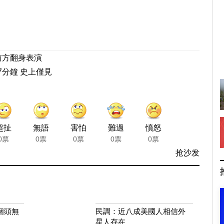
前方翻身表演
7分鐘 史上僅見
超扯
無語
害怕
難過
憤怒
0票
0票
0票
0票
0票
抢沙发
個頭無
民調：近八成美國人相信外
星人存在