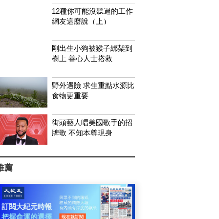
12種你可能沒聽過的工作
網友這麼說（上）
剛出生小狗被猴子綁架到
樹上 善心人士搭救
野外遇險 求生重點水源比
食物更重要
街頭藝人唱美國歌手的招
牌歌 不知本尊現身
推薦