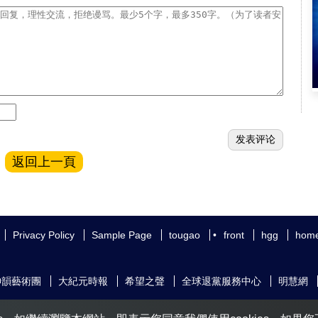
返回上一頁
Privacy Policy
Sample Page
tougao
•
front
hgg
hom
神韻藝術團
大紀元時報
希望之聲
全球退黨服務中心
明慧網