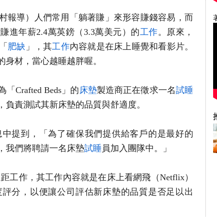
者陳俊村報導）人們常用「躺著賺」來形容賺錢容易，而
進年薪2.4萬英鎊（3.3萬美元）的
工作
。原來，
「
肥缺
」，其
工作
內容就是在床上睡覺和看影片。
的身材，當心越睡越胖喔。
afted Beds」的
床墊
製造商正在徵求一名
試睡
，負責測試其新床墊的品質與舒適度。
息中提到，「為了確保我們提供給客戶的是最好的
，我們將聘請一名床墊
試睡
員加入團隊中。」
距工作，其工作內容就是在床上看網飛（Netflix）
度評分，以便讓公司評估新床墊的品質是否足以出