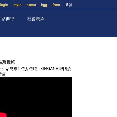
login
myin
home
hgg
front
繁體
生活向導
社會廣角
推薦視頻
《生活嚮導》任點任吃：OHGANE 韓國燒
烤店