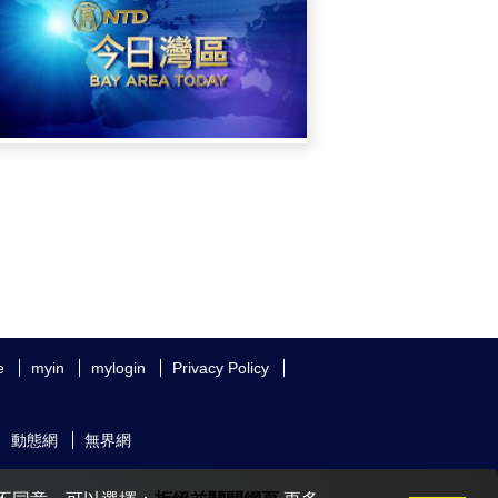
e
myin
mylogin
Privacy Policy
動態網
無界網