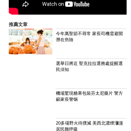
推薦文章
今年萬聖節不尋常 家長司機需避開
潛在危險
選舉日將近 聖克拉拉選務處提醒選
民須知
機場驚現糖果包裝芬太尼藥片 警方
籲家長警惕
20多場野火待撲滅 美西北濃煙瀰漫
居民難呼吸