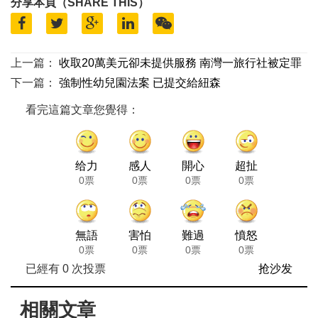
分享本頁（SHARE THIS）
上一篇：
收取20萬美元卻未提供服務 南灣一旅行社被定罪
下一篇：
強制性幼兒園法案 已提交給紐森
看完這篇文章您覺得：
给力
感人
開心
超扯
0票
0票
0票
0票
無語
害怕
難過
憤怒
0票
0票
0票
0票
已經有
0
次投票
抢沙发
相關文章