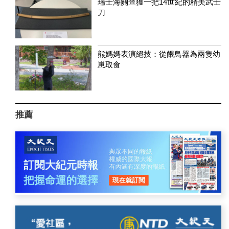
瑞士海關查獲一把14世紀的精美武士
刀
熊媽媽表演絕技：從餵鳥器為兩隻幼
崽取食
推薦