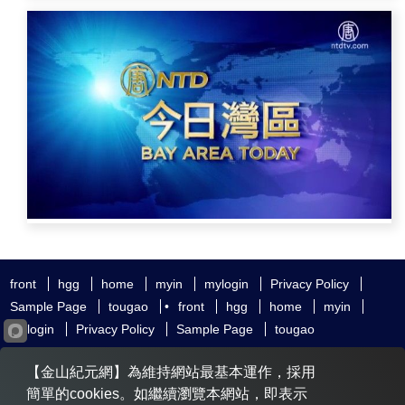
front
hgg
home
myin
mylogin
Privacy Policy
Sample Page
tougao
•
front
hgg
home
myin
mylogin
Privacy Policy
Sample Page
tougao
友好鏈接
追查國際
新唐人電視
神韻藝術團
【金山紀元網】為維持網站最基本運作，採用
大紀元時報
希望之聲
全球退黨服務中心
明慧網
動態網
簡單的cookies。如繼續瀏覽本網站，即表示