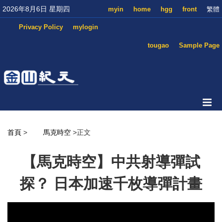
2026年8月6日 星期四
myin
home
hgg
front
繁體
Privacy Policy
mylogin
tougao
Sample Page
首頁
>
馬克時空
>正文
【馬克時空】中共射導彈試
探？ 日本加速千枚導彈計畫