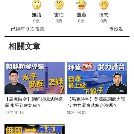
無語
害怕
難過
憤怒
0票
0票
0票
0票
已經有
0
次投票
抢沙发
相關文章
【馬克時空】朝鮮頻頻試射導
【馬克時空】美國高調武力護
彈 水平到底如何？
台 中共還會武統台灣嗎？
2022-10-16
2022-08-01