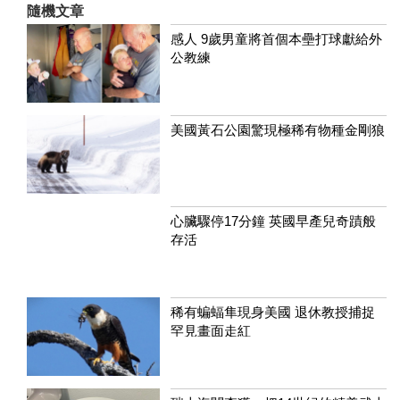
隨機文章
感人 9歲男童將首個本壘打球獻給外
公教練
美國黃石公園驚現極稀有物種金剛狼
心臟驟停17分鐘 英國早產兒奇蹟般
存活
稀有蝙蝠隼現身美國 退休教授捕捉
罕見畫面走紅