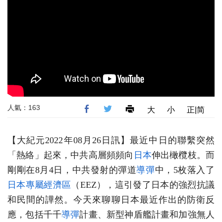
人氣：163
大
小
正|简
【大紀元2022年08月26日訊】最近中日的聯繫突然
「熱絡」起來，中共高層頻頻向
日本
伸出橄欖枝。而
剛剛在8月4日，中共發射的彈道
導彈
中，5枚落入了
日本專屬經濟區
（EEZ），這引發了日本的強烈抗議
和民間的譁然。今天來聊聊日本最近作出的防衛反
應，包括千千
導彈
計畫、新型神盾艦計畫和加強無人