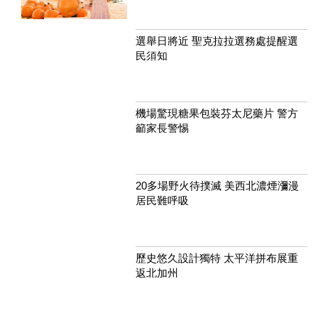
選舉日將近 聖克拉拉選務處提醒選
民須知
機場驚現糖果包裝芬太尼藥片 警方
籲家長警惕
20多場野火待撲滅 美西北濃煙瀰漫
居民難呼吸
歷史悠久設計獨特 太平洋拼布展重
返北加州