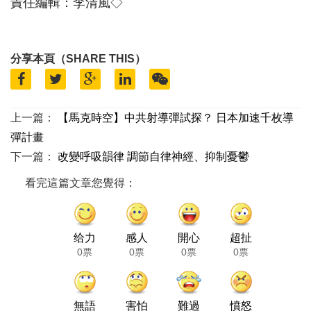
責任編輯：李清風◇
分享本頁（SHARE THIS）
上一篇：
【馬克時空】中共射導彈試探？ 日本加速千枚導
彈計畫
下一篇：
改變呼吸韻律 調節自律神經、抑制憂鬱
看完這篇文章您覺得：
给力
感人
開心
超扯
0票
0票
0票
0票
無語
害怕
難過
憤怒