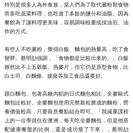
特別是很多人為外食族，當人們為了取代澱粉類食物
而多吃蔬菜料理，也吃進了多餘的鹽分和油脂。因為
餐館為了讓料理更美味，容易調味較重或採油煎、油
炸的方式。
有些人不吃澱粉，覺得白飯、麵包的熱量高，吃了會
變胖。蔡明劼強調，「食物都是比較出來的」。白飯
雖然比不上五穀飯、燕麥片，但它仍是原型食物，比
白土司、白麵條、披薩等加工食品還要好。
跟白麵包、包著高糖內饀的日式麵包相比，全麥歐式
麵包比較好。全麥麵包使用完整榖粒磨成的麵粉，營
養價值較高，只要留意餐點組合即可。「我減重課程
上的一位學員住在澳洲，每天吃全麥麵包，但是他搭
配健康餐盤的比例，還是成功瘦了下來」，蔡明劼