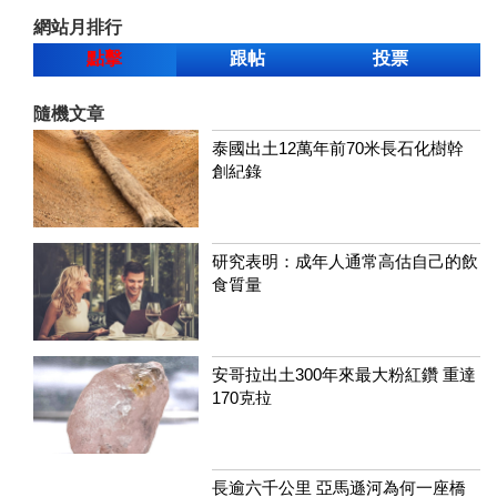
網站月排行
點擊
跟帖
投票
隨機文章
泰國出土12萬年前70米長石化樹幹
創紀錄
研究表明：成年人通常高估自己的飲
食質量
安哥拉出土300年來最大粉紅鑽 重達
170克拉
長逾六千公里 亞馬遜河為何一座橋