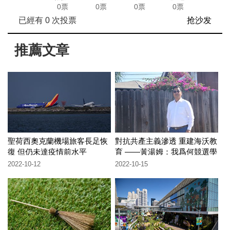
0票
0票
0票
0票
已經有
0
次投票
抢沙发
推薦文章
聖荷西奧克蘭機場旅客長足恢
對抗共產主義滲透 重建海沃教
復 但仍未達疫情前水平
育 ——黃湯姆：我爲何競選學
委
2022-10-12
2022-10-15