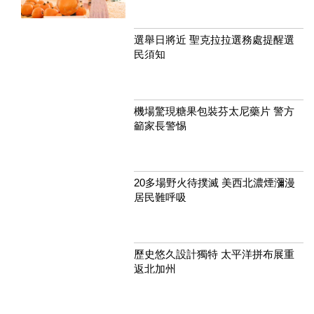
選舉日將近 聖克拉拉選務處提醒選
民須知
機場驚現糖果包裝芬太尼藥片 警方
籲家長警惕
20多場野火待撲滅 美西北濃煙瀰漫
居民難呼吸
歷史悠久設計獨特 太平洋拼布展重
返北加州