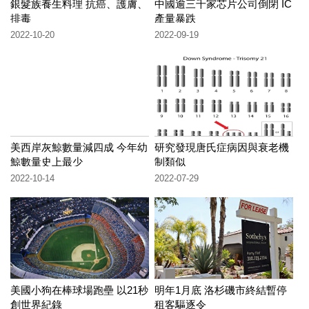
銀髮族養生料理 抗癌、護膚、
中國逾三千家芯片公司倒閉 IC
排毒
產量暴跌
2022-10-20
2022-09-19
美西岸灰鯨數量減四成 今年幼
研究發現唐氏症病因與衰老機
鯨數量史上最少
制類似
2022-10-14
2022-07-29
美國小狗在棒球場跑壘 以21秒
明年1月底 洛杉磯市終結暫停
創世界紀錄
租客驅逐令