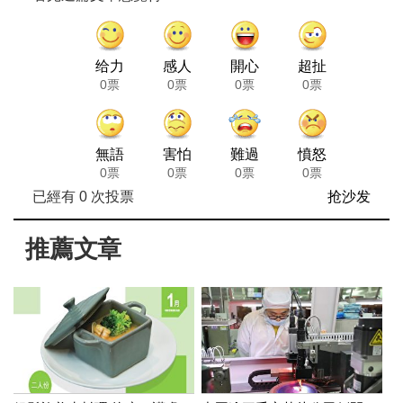
给力
感人
開心
超扯
0票
0票
0票
0票
無語
害怕
難過
憤怒
0票
0票
0票
0票
已經有
0
次投票
抢沙发
推薦文章