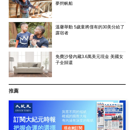
夢想帆船
溫馨舉動 5歲童將僅有的30美分給了
露宿者
免費沙發內藏3.6萬美元現金 美國女
子全歸還
推薦