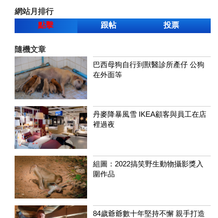
網站月排行
點擊
跟帖
投票
隨機文章
巴西母狗自行到獸醫診所產仔 公狗
在外面等
丹麥降暴風雪 IKEA顧客與員工在店
裡過夜
組圖：2022搞笑野生動物攝影獎入
圍作品
84歲爺爺數十年堅持不懈 親手打造