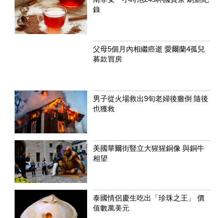
錄
父母5個月內相繼癌逝 愛爾蘭4孤兒
募款買房
男子從火場救出9旬老婦後癱倒 隨後
也獲救
美國華爾街豎立大猩猩銅像 與銅牛
相望
泰國情侶慶生吃出「珍珠之王」 價
值數萬美元