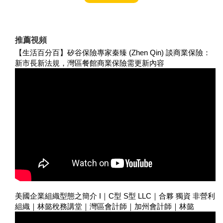
推薦視頻
【生活百分百】矽谷保險專家秦臻 (Zhen Qin) 談商業保險：
新市長新法規，灣區餐館商業保險需更新內容
美國企業組織型態之簡介 I｜C型 S型 LLC｜合夥 獨資 非營利
組織｜林懿稅務講堂｜灣區會計師｜加州會計師｜林懿