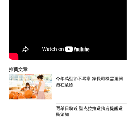
推薦文章
今年萬聖節不尋常 家長司機需避開
潛在危險
選舉日將近 聖克拉拉選務處提醒選
民須知