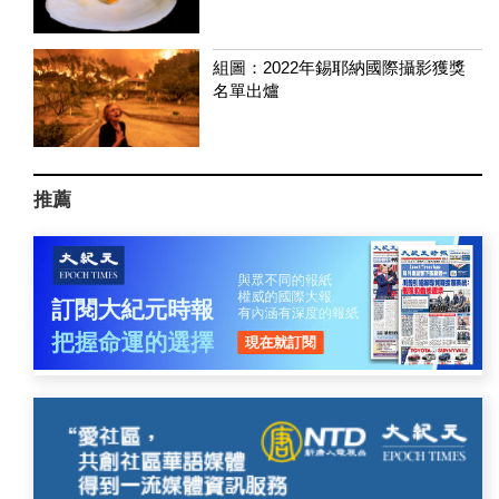
組圖：2022年錫耶納國際攝影獲獎
名單出爐
推薦