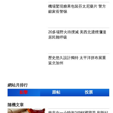
機場驚現糖果包裝芬太尼藥片 警方
籲家長警惕
20多場野火待撲滅 美西北濃煙瀰漫
居民難呼吸
歷史悠久設計獨特 太平洋拼布展重
返北加州
網站月排行
點擊
跟帖
投票
隨機文章
南非女一小時泡249杯國寶茶 刷新紀