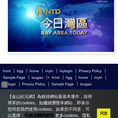
front
hgg
home
myin
mylogin
Privacy Policy
Sample Page
tougao
•
front
hgg
home
myin
mylogin
Privacy Policy
Sample Page
tougao
友好鏈接
追查國際
新唐人電視
神韻藝術團
【金山紀元網】為維持網站最基本運作，採用
大紀元時報
希望之聲
全球退黨服務中心
明慧網
動態網
簡單的cookies。如繼續瀏覽本網站，即表示
無界網
您同意我們使用cookies。如果您不同意，可
同意
以選擇：
拒絕並關閉網頁
更多cookies、隱私