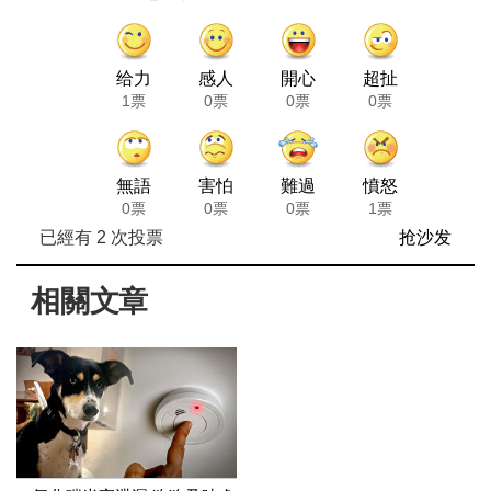
给力
感人
開心
超扯
1票
0票
0票
0票
無語
害怕
難過
憤怒
0票
0票
0票
1票
已經有
2
次投票
抢沙发
相關文章